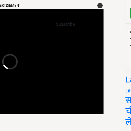
Subscribe
L
Li
स
च
ल