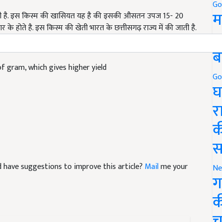
जाती है. इस किस्म की खासियत यह है की इसकी औसतन उपज 15-
20
Go
म
ार के होते है. इस किस्म की खेती भारत के छत्तीसगढ़ राज्य में की जाती है.
5
जुड़े रहिये कृषि जागरण हिंदी पोर्टल से.
ब
of gram, which gives higher yield
Go
घ
र
क
स
and have suggestions to improve this article?
Mail
me your
Ne
ग
क
च