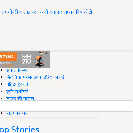
ार
मशीनरी
साक्षात्कार
कंपनी समाचार
सम्पादकीय
फोटो
op on Krishi Jagran
सफल किसान
मिलेनियर फार्मर ऑफ इंडिया अवॉर्ड
महिंद्रा ट्रैक्टर्स
कृषि मशीनरी
जायद की फसल
बिज़नेस आइडियाज
पीएम किसान
op Stories