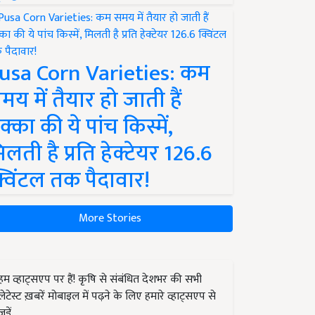
usa Corn Varieties: कम
मय में तैयार हो जाती हैं
क्का की ये पांच किस्में,
िलती है प्रति हेक्टेयर 126.6
्विंटल तक पैदावार!
More Stories
हम व्हाट्सएप पर हैं! कृषि से संबंधित देशभर की सभी
लेटेस्ट ख़बरें मोबाइल में पढ़ने के लिए हमारे व्हाट्सएप से
जुड़ें.