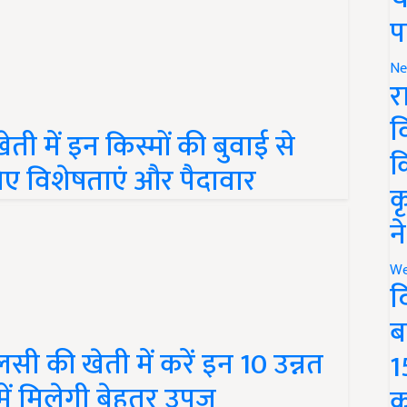
प
Ne
र
ी में इन किस्मों की बुवाई से
व
िए विशेषताएं और पैदावार
क
क
न
We
द
ब
ी की खेती में करें इन 10 उन्नत
1
में मिलेगी बेहतर उपज
क