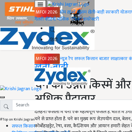
MFOI 2026
होम
ख़बरें
मौसम
खेती-बाड़ी
सरकारी योजना
गैलरी
वीडियो
मासिक पत्रिका
डायरेक्टरी
हिंदी
MFOI 2026
न्यूज़ रैप
सफल किसान
बाजार
साक्षात्कार
क
Home
खेती-बाड़ी
चने की उन्नत किस्में 
अधिक पैदावार
दलहनी फसलों में चना एक महत्वपूर्ण फसल है. भारत में 
चने से प्राप्त होता है. चने का मुख्य रूप सेउपयोग दाल, बेसन, 
#Top on Krishi Jagran
कोर्बोहाइड्रेट, रेषा, वसा, कैल्शियम और आयरन हमारी से
सफल किसान