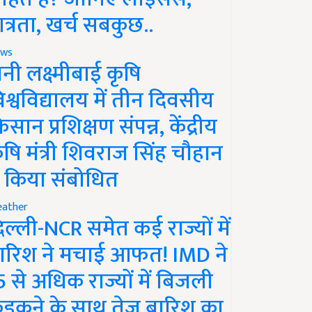
ात्रता, खर्च सबकुछ..
ws
ानी लक्ष्मीबाई कृषि
िश्वविद्यालय में तीन दिवसीय
िसान प्रशिक्षण संपन्न, केंद्रीय
ृषि मंत्री शिवराज सिंह चौहान
े किया संबोधित
ather
िल्ली-NCR समेत कई राज्यों में
ारिश ने मचाई आफत! IMD ने
5 से अधिक राज्यों में बिजली
ड़कने के साथ तेज बारिश का