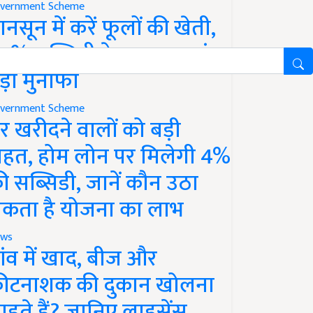
vernment Scheme
ानसून में करें फूलों की खेती,
0% सब्सिडी के साथ कमाएं
ड़ा मुनाफा
vernment Scheme
र खरीदने वालों को बड़ी
ाहत, होम लोन पर मिलेगी 4%
ी सब्सिडी, जानें कौन उठा
कता है योजना का लाभ
ws
ांव में खाद, बीज और
ीटनाशक की दुकान खोलना
ाहते हैं? जानिए लाइसेंस,