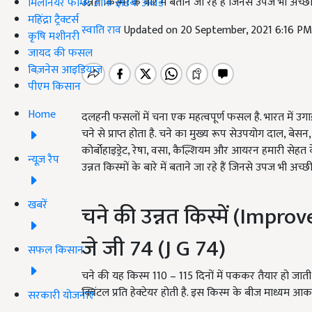
उन्नत किस्मों के बारे में बताने जा रहे हैं जिनसे उपज भी अ
मिलेनियर फार्मर ऑफ इंडिया अवॉर्ड
महिंद्रा ट्रैक्टर्स
स्वाति राव
Updated on 20 September, 2021 6:16 P
कृषि मशीनरी
जायद की फसल
बिज़नेस आइडियाज
पीएम किसान
Home
दलहनी फसलों में चना एक महत्वपूर्ण फसल है. भारत में 
चने से प्राप्त होता है. चने का मुख्य रूप सेउपयोग दाल, बेसन, 
कोर्बोहाइड्रेट, रेषा, वसा, कैल्शियम और आयरन हमारी से
न्यूज़ रैप
उन्नत किस्मों के बारे में बताने जा रहे हैं जिनसे उपज भी अ
खबरें
चने की उन्नत किस्में (Impr
जे जी 74 (J G 74)
सफल किसान
चने की यह किस्म 110 – 115 दिनों में पककर तैयार हो जाती
क्विंटल प्रति हेक्टेयर होती है. इस किस्म के बीज माध्यम आकार
सरकारी योजनाएं