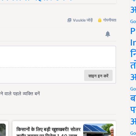
अ
Go
P
I
न
त
अ
Go
ब
प
अ
Go