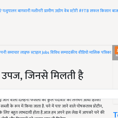
एं
पशुपालन
बागवानी
मशीनरी
ग्रामीण उद्योग
वेब स्टोरी
#FTB
सफल किसान
बाज
ंपनी समाचार
लाइफ स्टाइल
Jobs
विविध
सम्पादकीय
वीडियो
मासिक पत्रिका
#T
और उपज, जिनसे मिलती है
उगाई जाने वाली दलहनी फसलों की कुल पैदावार का लगभग आधा हिस्सा
सब्जी के रूप में किया जाता है. चने में पाए जाने वाले पोषकतत्त्व प्रोटीन,
T
हत के लिए बहुत लाभदायी होता है.आज हम अपने इस लेख में आपको चने की