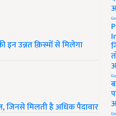
अ
Go
P
I
 इन उन्नत क़िस्मों से मिलेगा
न
त
अ
Go
ब
प
पज, जिनसे मिलती है अधिक पैदावार
अ
Go