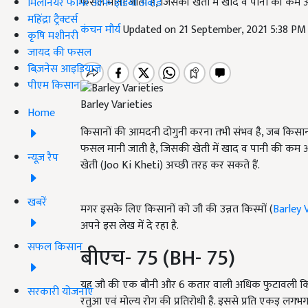
फसल मानी जाती है, जिसकी खेती में खाद व पानी की कम आ
मिलेनियर फार्मर ऑफ इंडिया अवॉर्ड
महिंद्रा ट्रैक्टर्स
कंचन मौर्य
Updated on 21 September, 2021 5:38 PM
कृषि मशीनरी
जायद की फसल
बिज़नेस आइडियाज
पीएम किसान
Barley Varieties
Home
किसानों की आमदनी दोगुनी करना तभी संभव है, जब किसान
फसल मानी जाती है, जिसकी खेती में खाद व पानी की कम 
न्यूज़ रैप
खेती (Joo Ki Kheti) अच्छी तरह कर सकते हैं.
खबरें
मगर इसके लिए किसानों को जौ की उन्नत किस्मों (
Barley 
अपने इस लेख में दे रहा है.
सफल किसान
बीएच- 75 (BH- 75)
यह जौ की एक बौनी और 6 कतार वाली अधिक फुटावली किस्म 
सरकारी योजनाएं
रतुआ एवं मोल्य रोग की प्रतिरोधी है. इससे प्रति एकड़ लगभ