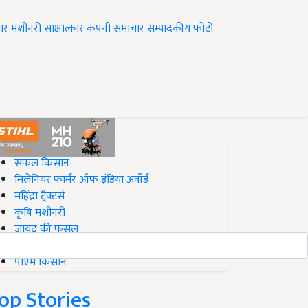
ार
मशीनरी
साक्षात्कार
कंपनी समाचार
सम्पादकीय
फोटो
op on Krishi Jagran
सफल किसान
मिलेनियर फार्मर ऑफ इंडिया अवॉर्ड
महिंद्रा ट्रैक्टर्स
कृषि मशीनरी
जायद की फसल
बिज़नेस आइडियाज
पीएम किसान
op Stories