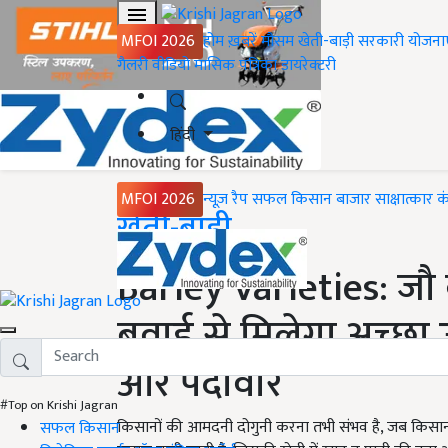
MFOI 2026
होम
ख़बरें
मौसम
खेती-बाड़ी
सरकारी योजना
गैलरी
वीडियो
मासिक पत्रिका
डायरेक्टरी
हिंदी
MFOI 2026
न्यूज़ रैप
सफल किसान
बाजार
साक्षात्कार
क
Home
खेती-बाड़ी
Barley Varieties: जौ क
बुवाई से मिलेगा अच्छा 
और पैदावार
#Top on Krishi Jagran
किसानों की आमदनी दोगुनी करना तभी संभव है, जब किसान
सफल किसान