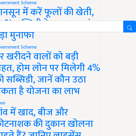
vernment Scheme
ानसून में करें फूलों की खेती,
0% सब्सिडी के साथ कमाएं
ड़ा मुनाफा
vernment Scheme
र खरीदने वालों को बड़ी
ाहत, होम लोन पर मिलेगी 4%
ी सब्सिडी, जानें कौन उठा
कता है योजना का लाभ
ws
ांव में खाद, बीज और
ीटनाशक की दुकान खोलना
ाहते हैं? जानिए लाइसेंस,