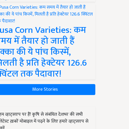
usa Corn Varieties: कम
मय में तैयार हो जाती हैं
क्का की ये पांच किस्में,
िलती है प्रति हेक्टेयर 126.6
्विंटल तक पैदावार!
More Stories
हम व्हाट्सएप पर हैं! कृषि से संबंधित देशभर की सभी
लेटेस्ट ख़बरें मोबाइल में पढ़ने के लिए हमारे व्हाट्सएप से
जुड़ें.