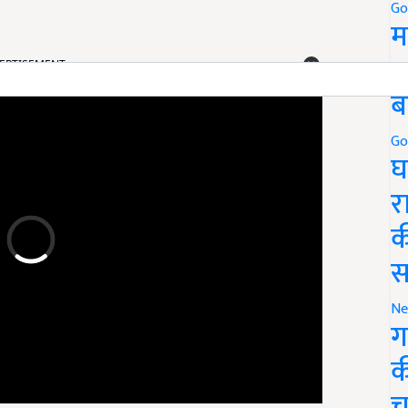
Go
म
ERTISEMENT
5
ब
Go
घ
र
क
स
Ne
ग
क
च