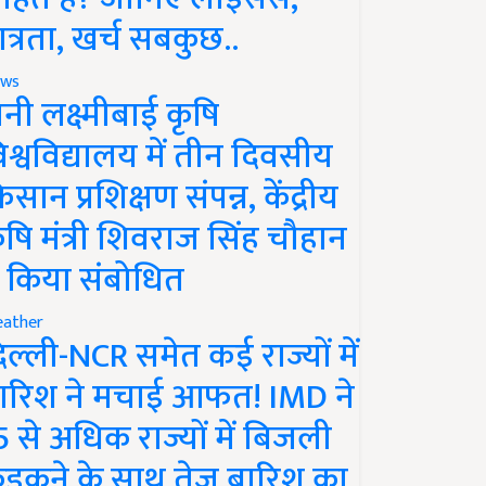
ात्रता, खर्च सबकुछ..
ws
ानी लक्ष्मीबाई कृषि
िश्वविद्यालय में तीन दिवसीय
िसान प्रशिक्षण संपन्न, केंद्रीय
ृषि मंत्री शिवराज सिंह चौहान
े किया संबोधित
ather
िल्ली-NCR समेत कई राज्यों में
ारिश ने मचाई आफत! IMD ने
5 से अधिक राज्यों में बिजली
ड़कने के साथ तेज बारिश का