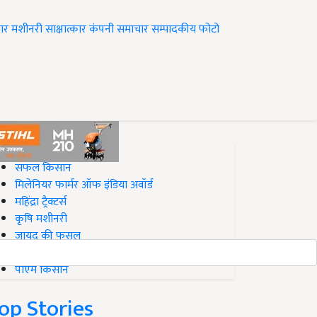
ार
मशीनरी
साक्षात्कार
कंपनी समाचार
सम्पादकीय
फोटो
op on Krishi Jagran
सफल किसान
मिलेनियर फार्मर ऑफ इंडिया अवॉर्ड
महिंद्रा ट्रैक्टर्स
कृषि मशीनरी
जायद की फसल
बिज़नेस आइडियाज
पीएम किसान
op Stories