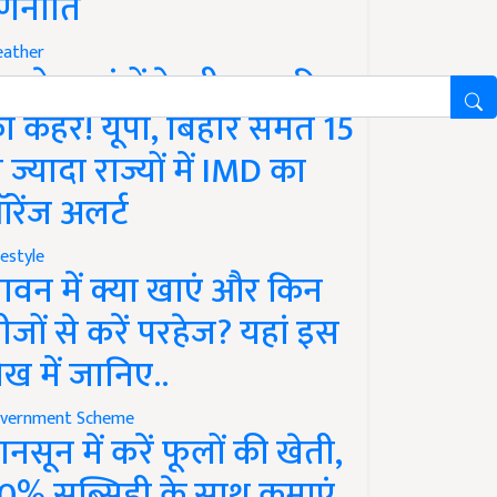
णनीति
ather
गले 12 घंटों के भीतर बारिश
ा कहर! यूपी, बिहार समेत 15
े ज्यादा राज्यों में IMD का
रेंज अलर्ट
festyle
ावन में क्या खाएं और किन
ीजों से करें परहेज? यहां इस
ेख में जानिए..
vernment Scheme
ानसून में करें फूलों की खेती,
0% सब्सिडी के साथ कमाएं