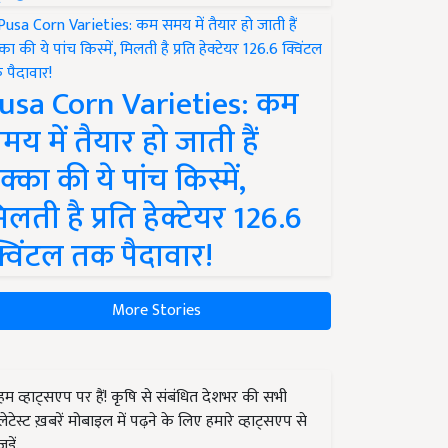
usa Corn Varieties: कम
मय में तैयार हो जाती हैं
क्का की ये पांच किस्में,
िलती है प्रति हेक्टेयर 126.6
्विंटल तक पैदावार!
More Stories
हम व्हाट्सएप पर हैं! कृषि से संबंधित देशभर की सभी
लेटेस्ट ख़बरें मोबाइल में पढ़ने के लिए हमारे व्हाट्सएप से
जुड़ें.