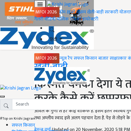
MFOI 2026
होम
ख़बरें
मौसम
खेती-बाड़ी
सरकारी योजना
गैलरी
वीडियो
मासिक पत्रिका
डायरेक्टरी
हिंदी
MFOI 2026
न्यूज़ रैप
सफल किसान
बाजार
साक्षात्कार
क
Home
खेती-बाड़ी
किस्मत चमका देगा ये 
करके कैसे करें छप्परफ
आंवले के गुणों से हर कोई वाकिफ है. इसमें इतने स्वस्थय गु
तथा अम्लीय स्वाद इसे अलग पहचान देता है. पेड़ से तोड़ने 
#Top on Krishi Jagran
सफल किसान
हेमन्त वर्मा
Updated on 20 November, 2020 5:18 PM