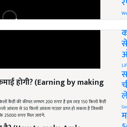
र
We
अ
क
स
ऑ
Li
स
 कमाई होगी
? (Earning by making
च
ल
िलों कैंडी की कीमत लगभग 200 रुपए है इस तरह 150 किलो कैंडी
ो आंवला से 50 किलो आंवला पाउडर प्राप्त हो सकता है जिसकी
Go
ै कि 25000 रुपए मिल जाएंगे.
म
 है
? (How to make Amla
5