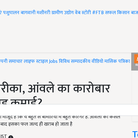
एं
पशुपालन
बागवानी
मशीनरी
ग्रामीण उद्योग
वेब स्टोरी
#FTB
सफल किसान
बाज
ंपनी समाचार
लाइफ स्टाइल
Jobs
विविध
सम्पादकीय
वीडियो
मासिक पत्रिका
#T
तरीका, आंवले का कारोबार
ाड़ कमाई?
ण मौजूद है कि ये बहुत से बीमारियों में बहुत कारगर है. आंवला का कसैले
के बाद इसका फल जल्द ही खराब हो जाता है
T
 IST