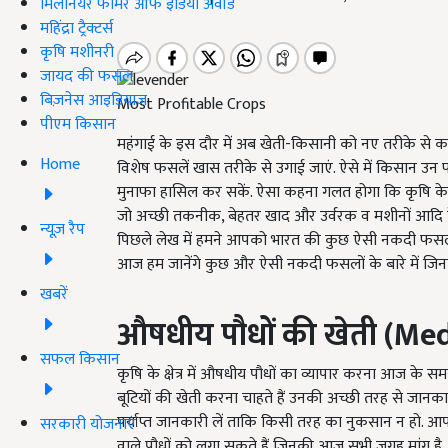
मिलेनियर फार्मर ऑफ इंडिया अवॉर्ड
महिंद्रा ट्रैक्टर्स
कृषि मशीनरी
जायद की फसल
बिज़नेस आइडियाज
Most Profitable Crops
पीएम किसान
महंगाई के इस दौर में अब खेती-किसानी को नए तरीके से कर
Home
विशेष फसलें खास तरीके से उगाई जाएं. ऐसे में किसान उन
मुनाफा हासिल कर सकें. ऐसा कहना गलत होगा कि कृषि के क्
जो अच्छी तकनीक, बेहतर खाद और उर्वरक व मशीनों आदि के स
न्यूज़ रैप
पिछले लेख में हमने आपको भारत की कुछ ऐसी नकदी फसलों के 
आज हम जानेंगे कुछ और ऐसी नकदी फसलों के बारे में जिन
खबरें
औषधीय पौधों की खेती
(Medi
सफल किसान
कृषि के क्षेत्र में औषधीय पौधों का व्यापार करना आज के 
बूटियों की खेती करना चाहते हैं उनकी अच्छी तरह से जानका
पर्याप्त जानकारी लें ताकि किसी तरह का नुकसान न हो. 
सरकारी योजनाएं
वाले पौधों को लगा सकते हैं जिनकी आज सभी जगह मांग है.