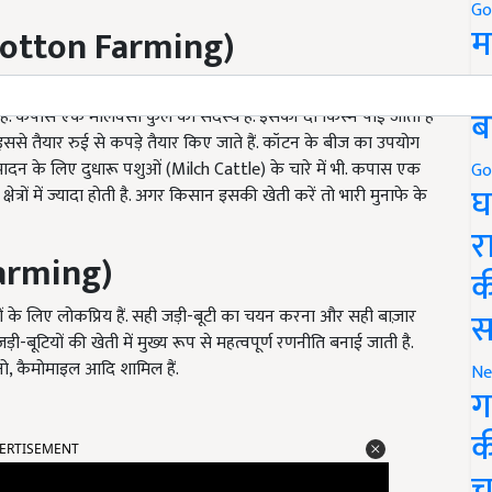
Go
म
Cotton Farming)
5
ी खेती लाभदायक नकदी फसल है. यह औद्योगिक और अर्थव्यवस्था
ब
है. कपास एक मालवेसी कुल का सदस्य है. इसकी दो किस्में पाई जाती है
से तैयार रुई से कपड़े तैयार किए जाते हैं. कॉटन के बीज का उपयोग
पादन के लिए दुधारू पशुओं (Milch Cattle) के चारे में भी. कपास एक
Go
घ
ों में ज्यादा होती है. अगर किसान इसकी खेती करें तो भारी मुनाफे के
र
arming)
क
स
ों के लिए लोकप्रिय हैं. सही जड़ी-बूटी का चयन करना और सही बाज़ार
-बूटियों की खेती में मुख्य रूप से महत्वपूर्ण रणनीति बनाई जाती है.
ेगनो, कैमोमाइल आदि शामिल हैं.
Ne
ग
क
ERTISEMENT
च