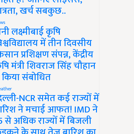
ात्रता, खर्च सबकुछ..
ws
ानी लक्ष्मीबाई कृषि
िश्वविद्यालय में तीन दिवसीय
िसान प्रशिक्षण संपन्न, केंद्रीय
ृषि मंत्री शिवराज सिंह चौहान
े किया संबोधित
ather
िल्ली-NCR समेत कई राज्यों में
ारिश ने मचाई आफत! IMD ने
5 से अधिक राज्यों में बिजली
ड़कने के साथ तेज बारिश का