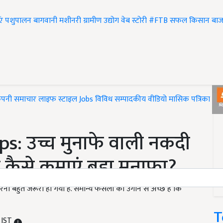
एं
पशुपालन
बागवानी
मशीनरी
ग्रामीण उद्योग
वेब स्टोरी
#FTB
सफल किसान
बाज
ंपनी समाचार
लाइफ स्टाइल
Jobs
विविध
सम्पादकीय
वीडियो
मासिक पत्रिका
#T
s: उच्च मुनाफे वाली नकदी
कैसे कमाएं बड़ा मुनाफा?
ना बहुत जरूरी हो गया है. समान्य फसलों को उगाने से अच्छ है कि
T
 IST