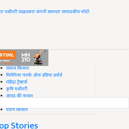
ार
मशीनरी
साक्षात्कार
कंपनी समाचार
सम्पादकीय
फोटो
op on Krishi Jagran
सफल किसान
मिलेनियर फार्मर ऑफ इंडिया अवॉर्ड
महिंद्रा ट्रैक्टर्स
कृषि मशीनरी
जायद की फसल
बिज़नेस आइडियाज
पीएम किसान
op Stories