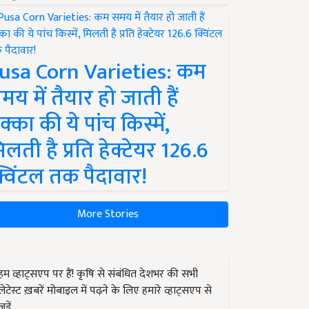
usa Corn Varieties: कम
मय में तैयार हो जाती हैं
क्का की ये पांच किस्में,
िलती है प्रति हेक्टेयर 126.6
्विंटल तक पैदावार!
More Stories
हम व्हाट्सएप पर हैं! कृषि से संबंधित देशभर की सभी
लेटेस्ट ख़बरें मोबाइल में पढ़ने के लिए हमारे व्हाट्सएप से
जुड़ें.