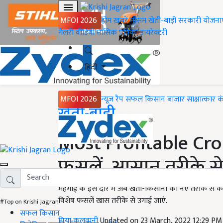
MFOI 2026
होम
ख़बरें
मौसम
खेती-बाड़ी
सरकारी योजना
गैलरी
वीडियो
मासिक पत्रिका
डायरेक्टरी
हिंदी
MFOI 2026
न्यूज़ रैप
सफल किसान
बाजार
साक्षात्कार
क
Home
खेती-बाड़ी
Most Profitable Crop
फसलें, आसान तरीके से 
महंगाई के इस दौर में अब खेती-किसानी को नए तरीके से कर
विशेष फसलें खास तरीके से उगाई जाएं.
#Top on Krishi Jagran
सफल किसान
पिया कलवानी
Updated on 23 March, 2022 12:29 PM