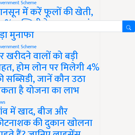
vernment Scheme
ानसून में करें फूलों की खेती,
0% सब्सिडी के साथ कमाएं
ड़ा मुनाफा
vernment Scheme
र खरीदने वालों को बड़ी
ाहत, होम लोन पर मिलेगी 4%
ी सब्सिडी, जानें कौन उठा
कता है योजना का लाभ
ws
ांव में खाद, बीज और
ीटनाशक की दुकान खोलना
ाहते हैं? जानिए लाइसेंस,