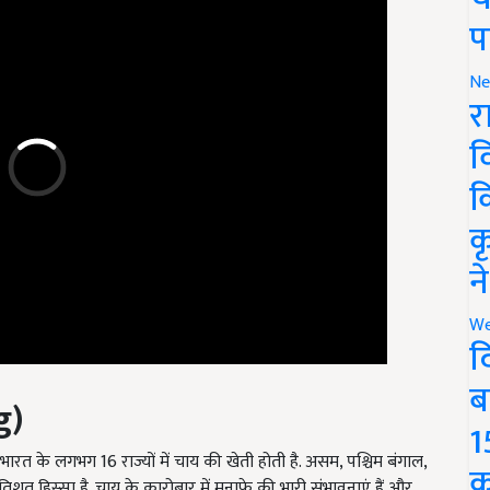
प
Ne
र
व
क
क
न
We
द
ब
g)
1
भारत के लगभग 16 राज्यों में चाय की खेती होती है. असम, पश्चिम बंगाल,
क
त हिस्सा है. चाय के कारोबार में मुनाफे की भारी संभावनाएं हैं और