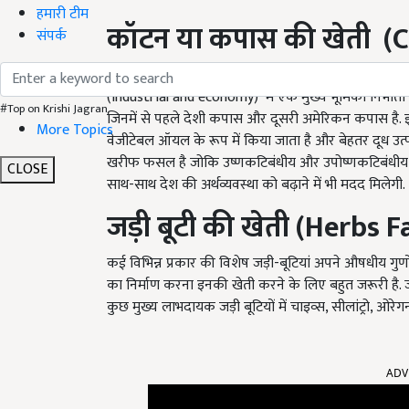
हमारी टीम
कॉटन या कपास की खेती
(
संपर्क
कॉटन सबसे महत्वपूर्ण फाइबर्स में से एक है और कॉटन क
(industrial and economy) में एक मुख्य भूमिका निभाता 
#Top on Krishi Jagran
जिनमें से पहले देशी कपास और दूसरी अमेरिकन कपास है. इस
More Topics
वेजीटेबल ऑयल के रूप में किया जाता है और बेहतर दूध उत्
खरीफ फसल है जोकि उष्णकटिबंधीय और उपोष्णकटिबंधीय क्षेत्र
CLOSE
साथ-साथ देश की अर्थव्यवस्था को बढ़ाने में भी मदद मिलेगी.
जड़ी बूटी की खेती
(Herbs F
कई विभिन्न प्रकार की विशेष जड़ी-बूटियां अपने औषधीय गुण
का निर्माण करना इनकी खेती करने के लिए बहुत जरूरी है. जड़ी
कुछ मुख्य लाभदायक जड़ी बूटियों में चाइव्स, सीलांट्रो, ओर
ADV