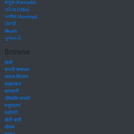
ಕನ್ನಡ (Kannada)
ଓଡିଆ (Odia)
অসমীয়া (Asomiya)
ਪੰਜਾਬੀ
తెలుగు
ગુજરાતી
Browse
खबरें
कंपनी समाचार
सफल किसान
साक्षात्कार
बागवानी
औषधीय फसलें
पशुपालन
मशीनरी
खेती-बाड़ी
मौसम