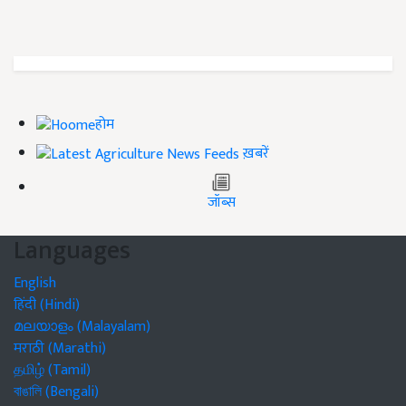
होम
ख़बरें
जॉब्स
Languages
English
हिंदी (Hindi)
മലയാളം (Malayalam)
मराठी (Marathi)
தமிழ் (Tamil)
বাঙালি (Bengali)