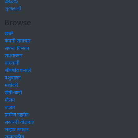
తెలుగు
ગુજરાતી
Browse
खबरें
कंपनी समाचार
सफल किसान
साक्षात्कार
बागवानी
औषधीय फसलें
पशुपालन
मशीनरी
खेती-बाड़ी
मौसम
बाजार
ग्रामीण उद्द्योग
सरकारी योजनाएं
लाइफ स्टाइल
सम्पादकीय