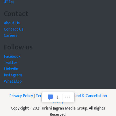
वीडियो
Contact
About Us
Contact Us
Careers
Follow us
Facebook
Twitter
LinkedIn
Instagram
WhatsApp
Privacy Policy
|
Terms of Service
|
Refund & Cancellation
Policy
CopyRight - 2021 Krishi Jagran Media Group. All Rights
Reserved.