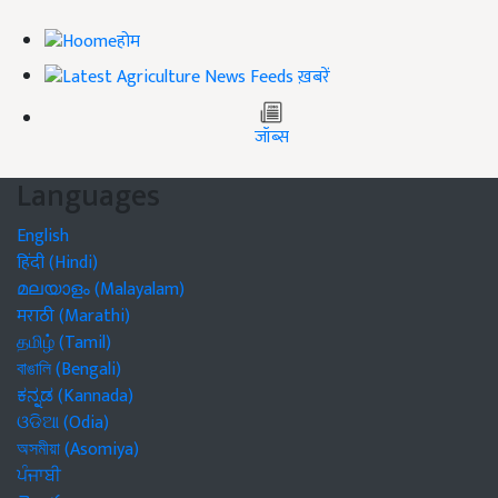
होम
ख़बरें
जॉब्स
Languages
English
हिंदी (Hindi)
മലയാളം (Malayalam)
मराठी (Marathi)
தமிழ் (Tamil)
বাঙালি (Bengali)
ಕನ್ನಡ (Kannada)
ଓଡିଆ (Odia)
অসমীয়া (Asomiya)
ਪੰਜਾਬੀ