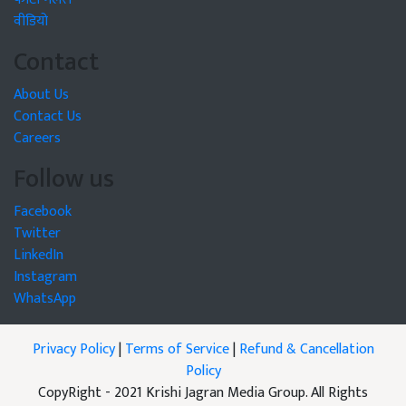
वीडियो
Contact
About Us
Contact Us
Careers
Follow us
Facebook
Twitter
LinkedIn
Instagram
WhatsApp
Privacy Policy
|
Terms of Service
|
Refund & Cancellation
Policy
CopyRight - 2021 Krishi Jagran Media Group. All Rights