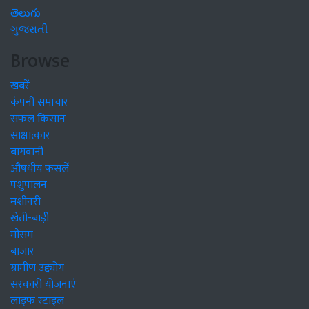
తెలుగు
ગુજરાતી
Browse
खबरें
कंपनी समाचार
सफल किसान
साक्षात्कार
बागवानी
औषधीय फसलें
पशुपालन
मशीनरी
खेती-बाड़ी
मौसम
बाजार
ग्रामीण उद्द्योग
सरकारी योजनाएं
लाइफ स्टाइल