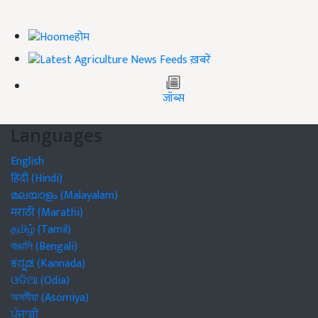
होम
ख़बरें
जॉब्स
Languages
English
हिंदी (Hindi)
മലയാളം (Malayalam)
मराठी (Marathi)
தமிழ் (Tamil)
বাঙালি (Bengali)
ಕನ್ನಡ (Kannada)
ଓଡିଆ (Odia)
অসমীয়া (Asomiya)
ਪੰਜਾਬੀ