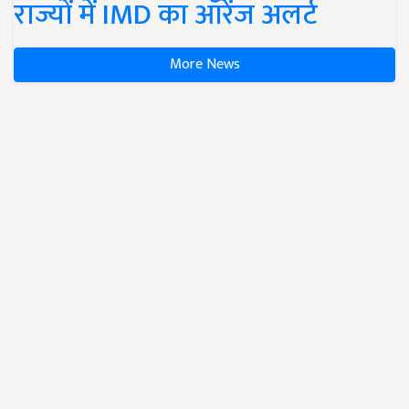
राज्यों में IMD का ऑरेंज अलर्ट
More News