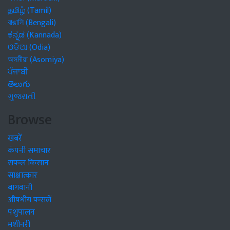
தமிழ் (Tamil)
বাঙালি (Bengali)
ಕನ್ನಡ (Kannada)
ଓଡିଆ (Odia)
অসমীয়া (Asomiya)
ਪੰਜਾਬੀ
తెలుగు
ગુજરાતી
Browse
खबरें
कंपनी समाचार
सफल किसान
साक्षात्कार
बागवानी
औषधीय फसलें
पशुपालन
मशीनरी