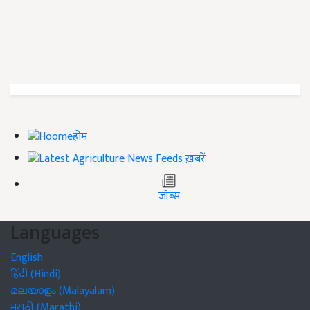
होम
ख़बरें
जॉब्स
Languages
English
हिंदी (Hindi)
മലയാളം (Malayalam)
मराठी (Marathi)