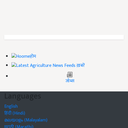
होम
ख़बरें
जॉब्स
Languages
English
हिंदी (Hindi)
മലയാളം (Malayalam)
मराठी (Marathi)