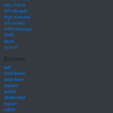
தமிழ் (Tamil)
বাঙালি (Bengali)
ಕನ್ನಡ (Kannada)
ଓଡିଆ (Odia)
অসমীয়া (Asomiya)
ਪੰਜਾਬੀ
తెలుగు
ગુજરાતી
Browse
खबरें
कंपनी समाचार
सफल किसान
साक्षात्कार
बागवानी
औषधीय फसलें
पशुपालन
मशीनरी