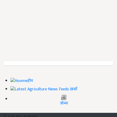
होम
ख़बरें
जॉब्स