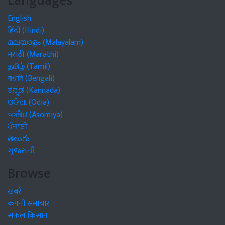
Languages
English
हिंदी (Hindi)
മലയാളം (Malayalam)
मराठी (Marathi)
தமிழ் (Tamil)
বাঙালি (Bengali)
ಕನ್ನಡ (Kannada)
ଓଡିଆ (Odia)
অসমীয়া (Asomiya)
ਪੰਜਾਬੀ
తెలుగు
ગુજરાતી
Browse
खबरें
कंपनी समाचार
सफल किसान