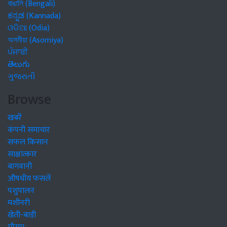
বাঙালি (Bengali)
ಕನ್ನಡ (Kannada)
ଓଡିଆ (Odia)
অসমীয়া (Asomiya)
ਪੰਜਾਬੀ
తెలుగు
ગુજરાતી
Browse
खबरें
कंपनी समाचार
सफल किसान
साक्षात्कार
बागवानी
औषधीय फसलें
पशुपालन
मशीनरी
खेती-बाड़ी