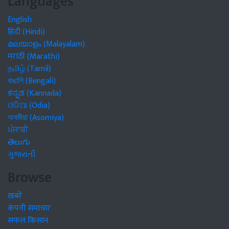
Languages
English
हिंदी (Hindi)
മലയാളം (Malayalam)
मराठी (Marathi)
தமிழ் (Tamil)
বাঙালি (Bengali)
ಕನ್ನಡ (Kannada)
ଓଡିଆ (Odia)
অসমীয়া (Asomiya)
ਪੰਜਾਬੀ
తెలుగు
ગુજરાતી
Browse
खबरें
कंपनी समाचार
सफल किसान