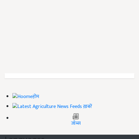
होम
ख़बरें
जॉब्स