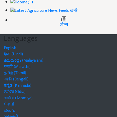
होम
ख़बरें
जॉब्स
Languages
English
हिंदी (Hindi)
മലയാളം (Malayalam)
मराठी (Marathi)
தமிழ் (Tamil)
বাঙালি (Bengali)
ಕನ್ನಡ (Kannada)
ଓଡିଆ (Odia)
অসমীয়া (Asomiya)
ਪੰਜਾਬੀ
తెలుగు
ગુજરાતી