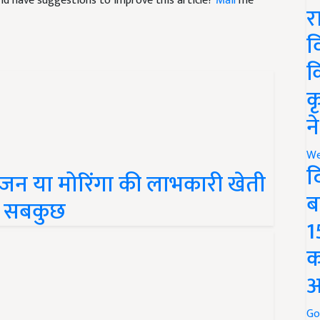
र
व
क
क
न
We
न या मोरिंगा की लाभकारी खेती
द
में सबकुछ
ब
1
क
अ
Go