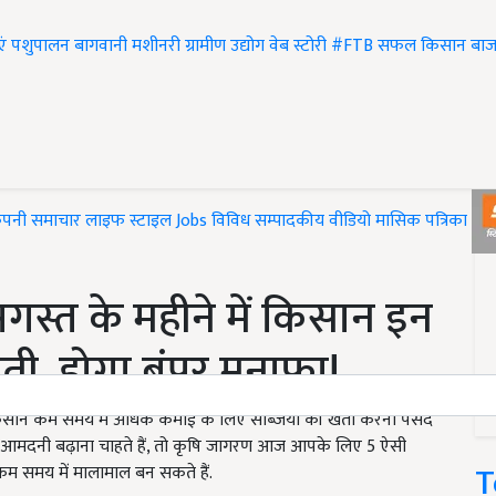
एं
पशुपालन
बागवानी
मशीनरी
ग्रामीण उद्योग
वेब स्टोरी
#FTB
सफल किसान
बाज
ंपनी समाचार
लाइफ स्टाइल
Jobs
विविध
सम्पादकीय
वीडियो
मासिक पत्रिका
#T
स्त के महीने में किसान इन
ेती, होगा बंपर मुनाफा!
सान कम समय में अधिक कमाई के लिए सब्जियों की खेती करना पसंद
रके आमदनी बढ़ाना चाहते हैं, तो कृषि जागरण आज आपके लिए 5 ऐसी
T
म समय में मालामाल बन सकते हैं.