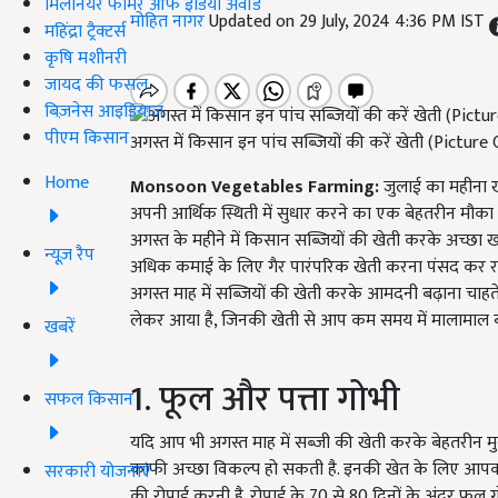
मिलेनियर फार्मर ऑफ इंडिया अवॉर्ड
मोहित नागर
Updated on 29 July, 2024 4:36 PM IST
महिंद्रा ट्रैक्टर्स
कृषि मशीनरी
जायद की फसल
बिज़नेस आइडियाज
पीएम किसान
अगस्त में किसान इन पांच सब्जियों की करें खेती (Picture
Home
Monsoon Vegetables Farming:
जुलाई का महीना ख
अपनी आर्थिक स्थिती में सुधार करने का एक बेहतरीन मौका
अगस्त के महीने में किसान सब्जियों की खेती करके अच्छा
न्यूज़ रैप
अधिक कमाई के लिए गैर पारंपरिक खेती करना पंसद कर रहे है
अगस्त माह में सब्जियों की खेती करके आमदनी बढ़ाना चाह
लेकर आया है, जिनकी खेती से आप कम समय में मालामाल बन सकत
खबरें
1. फूल और पत्ता गोभी
सफल किसान
यदि आप भी अगस्त माह में सब्जी की खेती करके बेहतरीन मु
काफी अच्छा विकल्प हो सकती है. इनकी खेत के लिए आपको म
सरकारी योजनाएं
की रोपाई करनी है. रोपाई के 70 से 80 दिनों के अंदर फूल गोभ