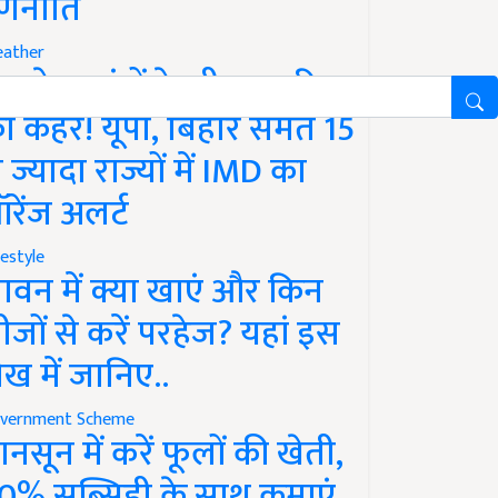
णनीति
ather
गले 12 घंटों के भीतर बारिश
ा कहर! यूपी, बिहार समेत 15
े ज्यादा राज्यों में IMD का
रेंज अलर्ट
festyle
ावन में क्या खाएं और किन
ीजों से करें परहेज? यहां इस
ेख में जानिए..
vernment Scheme
ानसून में करें फूलों की खेती,
0% सब्सिडी के साथ कमाएं