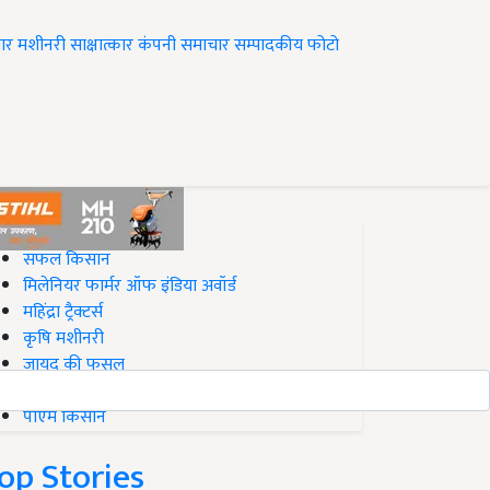
ार
मशीनरी
साक्षात्कार
कंपनी समाचार
सम्पादकीय
फोटो
op on Krishi Jagran
सफल किसान
मिलेनियर फार्मर ऑफ इंडिया अवॉर्ड
महिंद्रा ट्रैक्टर्स
कृषि मशीनरी
जायद की फसल
बिज़नेस आइडियाज
पीएम किसान
op Stories