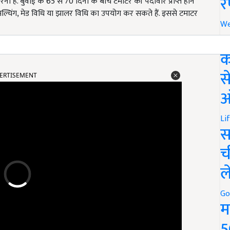
र
है. बुवाई के 65 से 70 दिनों के बीच टमाटर की पैदावार प्राप्त होने
ल्चिंग, मेड विधि या झालर विधि का उपयोग कर सकते हैं. इससे टमाटर
We
अ
क
ERTISEMENT
स
ऑ
Li
स
च
ल
Go
म
5