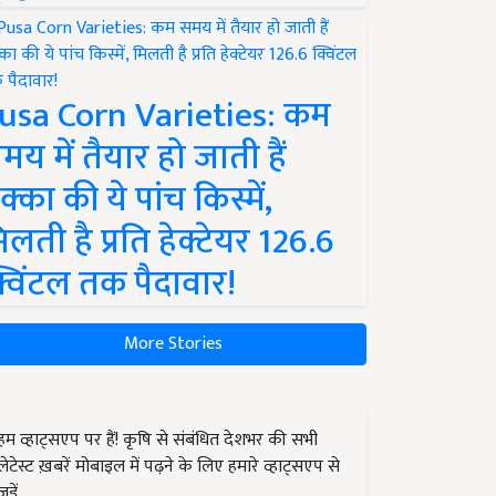
usa Corn Varieties: कम
मय में तैयार हो जाती हैं
क्का की ये पांच किस्में,
िलती है प्रति हेक्टेयर 126.6
्विंटल तक पैदावार!
More Stories
हम व्हाट्सएप पर हैं! कृषि से संबंधित देशभर की सभी
लेटेस्ट ख़बरें मोबाइल में पढ़ने के लिए हमारे व्हाट्सएप से
जुड़ें.