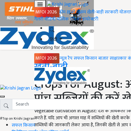
MFOI 2026
होम
ख़बरें
मौसम
खेती-बाड़ी
सरकारी योजना
गैलरी
वीडियो
मासिक पत्रिका
डायरेक्टरी
हिंदी
MFOI 2026
न्यूज़ रैप
सफल किसान
बाजार
साक्षात्कार
क
Home
खेती-बाड़ी
Crops For August: अग
पांच सब्जियों की करें ख
Vegetable cultivation in August: देश के अधिकतर कि
करते हैं. यदि आप भी अगस्त माह में सब्जियों की खेती क
#Top on Krishi Jagran
सब्जियों की जानकारी लेकर आया है, जिनकी खेती से आप क
सफल किसान