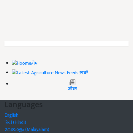
होम
ख़बरें
जॉब्स
Languages
English
हिंदी (Hindi)
മലയാളം (Malayalam)