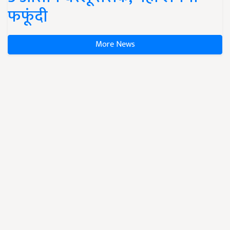
फफूंदी
More News