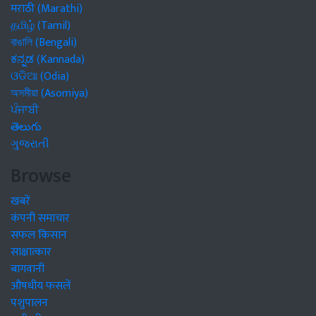
मराठी (Marathi)
தமிழ் (Tamil)
বাঙালি (Bengali)
ಕನ್ನಡ (Kannada)
ଓଡିଆ (Odia)
অসমীয়া (Asomiya)
ਪੰਜਾਬੀ
తెలుగు
ગુજરાતી
Browse
खबरें
कंपनी समाचार
सफल किसान
साक्षात्कार
बागवानी
औषधीय फसलें
पशुपालन