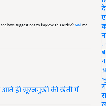
द
ए
cle and have suggestions to improve this article?
Mail
me
क
न
Li
ब
न
आ
Ne
े आते ही सूरजमुखी की खेती में
ग
स
ल