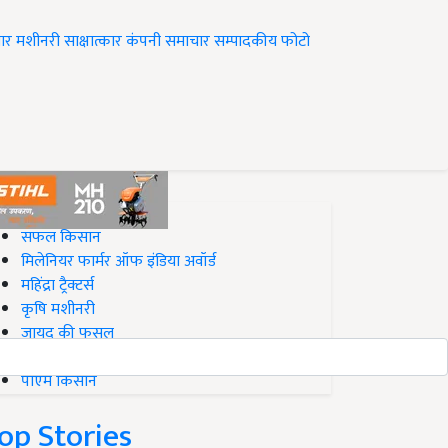
ार
मशीनरी
साक्षात्कार
कंपनी समाचार
सम्पादकीय
फोटो
op on Krishi Jagran
सफल किसान
मिलेनियर फार्मर ऑफ इंडिया अवॉर्ड
महिंद्रा ट्रैक्टर्स
कृषि मशीनरी
जायद की फसल
बिज़नेस आइडियाज
पीएम किसान
op Stories