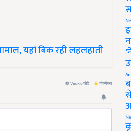
स
Ne
इ
न
 मालामाल, यहां बिक रही लहलहाती
'
उ
An
ब
स
आ
Ne
क