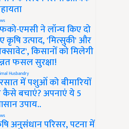
हायता
ws
फको-एमसी ने लॉन्च किए दो
ए कृषि उत्पाद, 'मित्सुकी' और
नेक्सावेट', किसानों को मिलेगी
न्नत फसल सुरक्षा!
imal Husbandry
रसात में पशुओं को बीमारियों
े कैसे बचाएं? अपनाएं ये 5
सान उपाय..
ws
ृषि अनुसंधान परिसर, पटना में