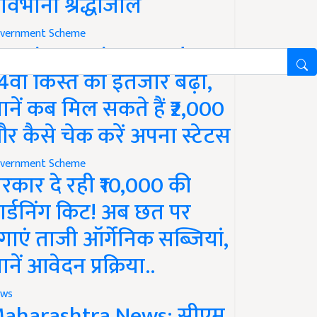
ावभीनी श्रद्धांजलि
vernment Scheme
M Kisan Yojana Update:
4वीं किस्त का इंतजार बढ़ा,
ानें कब मिल सकते हैं ₹2,000
र कैसे चेक करें अपना स्टेटस
vernment Scheme
रकार दे रही ₹10,000 की
ार्डनिंग किट! अब छत पर
गाएं ताजी ऑर्गेनिक सब्जियां,
ानें आवेदन प्रक्रिया..
ws
aharashtra News: सीएम