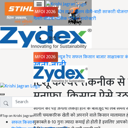
MFOI 2026
होम
ख़बरें
मौसम
खेती-बाड़ी
सरकारी योजना
गैलरी
वीडियो
मासिक पत्रिका
डायरेक्टरी
हिंदी
MFOI 2026
न्यूज़ रैप
सफल किसान
बाजार
साक्षात्कार
क
Home
खेती-बाड़ी
टिशू कल्चर तकनीक से स
मुनाफा, किसान ऐसे उठ
सागौन का पेड़ जंगली लकड़ी होने के बावजूद भी लंबे समय स
वाली चमत्कारिक खेती को अपनाने वाले किसान मालामाल हो रहे
#Top on Krishi Jagran
मुकाबले 8-10 गुना ज्यादा कमाई हो होती है इसलिए आपको
सफल किसान