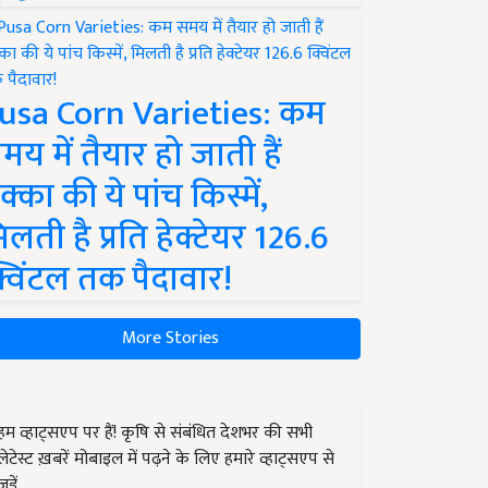
usa Corn Varieties: कम
मय में तैयार हो जाती हैं
क्का की ये पांच किस्में,
िलती है प्रति हेक्टेयर 126.6
्विंटल तक पैदावार!
More Stories
हम व्हाट्सएप पर हैं! कृषि से संबंधित देशभर की सभी
लेटेस्ट ख़बरें मोबाइल में पढ़ने के लिए हमारे व्हाट्सएप से
जुड़ें.