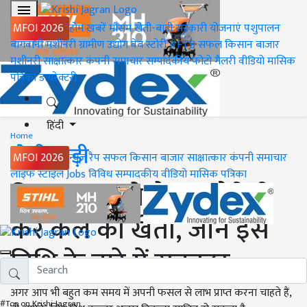
MFOI 2026
होम
ख़बरें
मौसम
खेती-बाड़ी
सरकारी योजनाएं
पशुपालन
बागवानी
मशीनरी
ग्रामीण उद्योग
वेब स्टोरी
#FTB
सफल किसान
बाजार
मशीनरी
साक्षात्कार
कंपनी समाचार
सम्पादकीय
फोटो गैलरी
वीडियो
मासिक
पत्रिका
डायरेक्टरी
हिंदी
Home
खेती-बाड़ी
MFOI 2026
न्यूज़ रैप
सफल किसान
बाजार
साक्षात्कार
कंपनी समाचार
लाइफ स्टाइल
Jobs
विविध
सम्पादकीय
वीडियो
मासिक पत्रिका
टिशू कल्चर से तैयार पौधे से
करें केले की खेती, जानें इस
विधि के बारे में सबकुछ
अगर आप भी बहुत कम समय में अपनी फसल से लाभ प्राप्त करना चाहते हैं,
#Top on Krishi Jagran