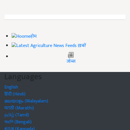
होम
ख़बरें
जॉब्स
Languages
English
हिंदी (Hindi)
മലയാളം (Malayalam)
मराठी (Marathi)
தமிழ் (Tamil)
বাঙালি (Bengali)
ಕನ್ನಡ (Kannada)