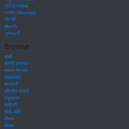
ଓଡିଆ (Odia)
অসমীয়া (Asomiya)
ਪੰਜਾਬੀ
తెలుగు
ગુજરાતી
Browse
खबरें
कंपनी समाचार
सफल किसान
साक्षात्कार
बागवानी
औषधीय फसलें
पशुपालन
मशीनरी
खेती-बाड़ी
मौसम
बाजार