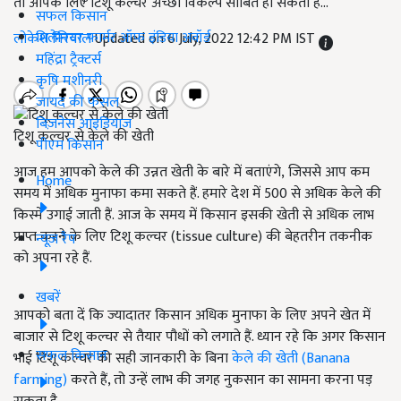
तो आपके लिए टिशू कल्चर अच्छा विकल्प साबित हो सकता है...
सफल किसान
मिलेनियर फार्मर ऑफ इंडिया अवॉर्ड
लोकेश निरवाल
Updated on 6 July, 2022 12:42 PM IST
महिंद्रा ट्रैक्टर्स
कृषि मशीनरी
जायद की फसल
बिज़नेस आइडियाज
टिशू कल्चर से केले की खेती
पीएम किसान
आज हम आपको केले की उन्नत खेती के बारे में बताएंगे, जिससे आप कम
Home
समय में अधिक मुनाफा कमा सकते हैं. हमारे देश में 500 से अधिक केले की
किस्में उगाई जाती हैं. आज के समय में किसान इसकी खेती से अधिक लाभ
प्राप्त करने के लिए टिशू कल्चर (tissue culture) की बेहतरीन तकनीक
न्यूज़ रैप
को अपना रहे हैं.
खबरें
आपको बता दें कि ज्यादातर किसान अधिक मुनाफा के लिए अपने खेत में
बाजार से टिशू कल्चर से तैयार पौधों को लगाते हैं. ध्यान रहे कि अगर किसान
सफल किसान
भाई टिशू कल्चर की सही जानकारी के बिना
केले की खेती (Banana
farming)
करते हैं, तो उन्हें लाभ की जगह नुकसान का सामना करना पड़