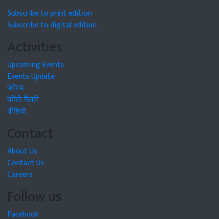
Subscribe to print edition
Subscribe to digital edition
Activities
Upcoming Events
Events Update
फोरम
फोटो गैलरी
वीडियो
Contact
About Us
Contact Us
Careers
Follow us
Facebook