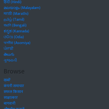
हिंदी (Hindi)
മലയാളം (Malayalam)
मराठी (Marathi)
தமிழ் (Tamil)
বাঙালি (Bengali)
ಕನ್ನಡ (Kannada)
ଓଡିଆ (Odia)
অসমীয়া (Asomiya)
ਪੰਜਾਬੀ
తెలుగు
ગુજરાતી
Browse
खबरें
कंपनी समाचार
सफल किसान
साक्षात्कार
बागवानी