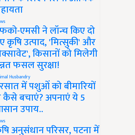
हायता
ws
फको-एमसी ने लॉन्च किए दो
ए कृषि उत्पाद, 'मित्सुकी' और
नेक्सावेट', किसानों को मिलेगी
न्नत फसल सुरक्षा!
imal Husbandry
रसात में पशुओं को बीमारियों
े कैसे बचाएं? अपनाएं ये 5
सान उपाय..
ws
ृषि अनुसंधान परिसर, पटना में