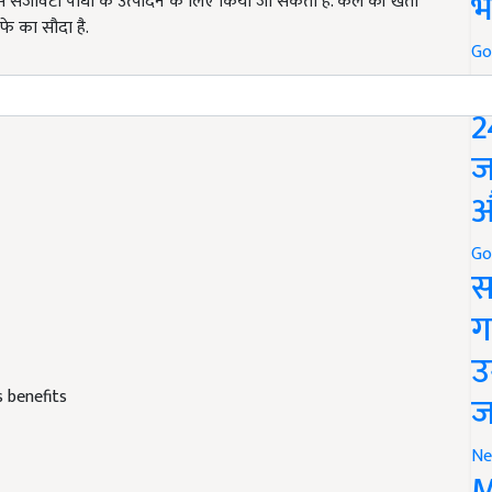
भ
सजावटी पौधों के उत्पादन के लिए किया जा सकता है. केले की खेती
फे का सौदा है.
Go
P
2
ज
औ
Go
स
ग
उ
s benefits
ज
Ne
M