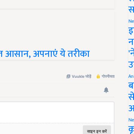
स
Ne
इ
न
'
बहुत आसान, अपनाएं ये तरीका
उ
An
ब
स
आ
Ne
क