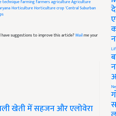
re technique
farming
farmers
agriculture
Agriculture
द
aryana
Horticulture
Horticulture crop
'Central Suburban
ips
ए
क
and have suggestions to improve this article?
Mail
me your
न
Li
ब
न
आ
Ne
ग
स
ली खेती में सहजन और एलोवेरा
ल