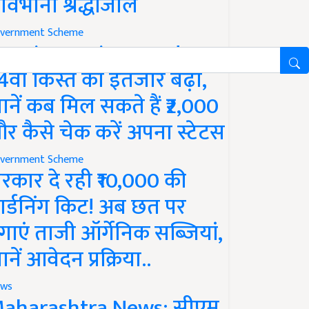
ावभीनी श्रद्धांजलि
vernment Scheme
M Kisan Yojana Update:
4वीं किस्त का इंतजार बढ़ा,
ानें कब मिल सकते हैं ₹2,000
र कैसे चेक करें अपना स्टेटस
vernment Scheme
रकार दे रही ₹10,000 की
ार्डनिंग किट! अब छत पर
गाएं ताजी ऑर्गेनिक सब्जियां,
ानें आवेदन प्रक्रिया..
ws
aharashtra News: सीएम