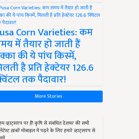
usa Corn Varieties: कम
मय में तैयार हो जाती हैं
क्का की ये पांच किस्में,
िलती है प्रति हेक्टेयर 126.6
्विंटल तक पैदावार!
More Stories
हम व्हाट्सएप पर हैं! कृषि से संबंधित देशभर की सभी
लेटेस्ट ख़बरें मोबाइल में पढ़ने के लिए हमारे व्हाट्सएप से
जुड़ें.