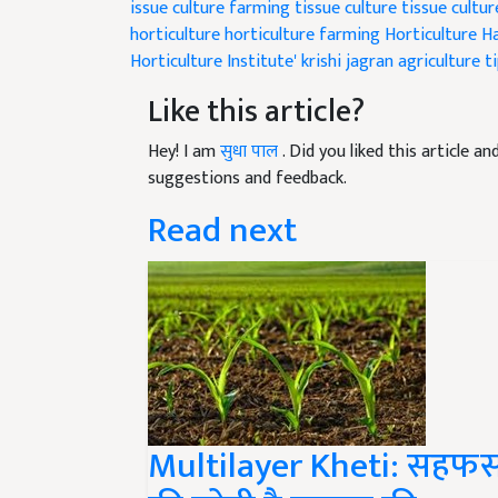
issue culture farming
tissue culture
tissue cultu
horticulture
horticulture farming
Horticulture H
Horticulture Institute'
krishi jagran
agriculture t
Like this article?
Hey! I am
सुधा पाल
. Did you liked this article 
suggestions and feedback.
Read next
Multilayer Kheti: सहफस