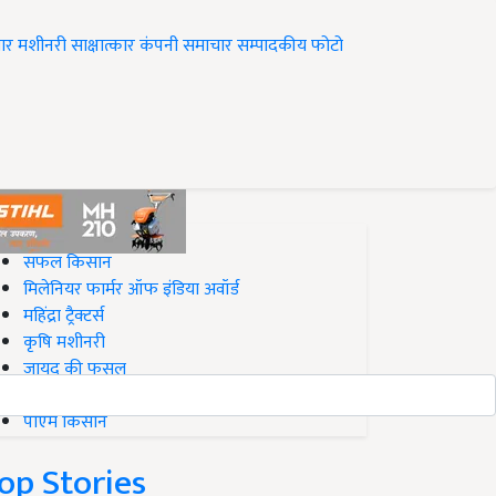
ार
मशीनरी
साक्षात्कार
कंपनी समाचार
सम्पादकीय
फोटो
op on Krishi Jagran
सफल किसान
मिलेनियर फार्मर ऑफ इंडिया अवॉर्ड
महिंद्रा ट्रैक्टर्स
कृषि मशीनरी
जायद की फसल
बिज़नेस आइडियाज
पीएम किसान
op Stories