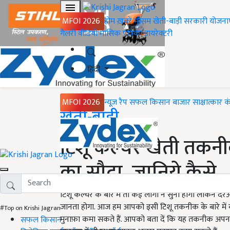
MFOI 2026
होम
ख़बरें
मौसम
खेती-बाड़ी
सरकारी योजना
गैलरी
वीडियो
मासिक पत्रिका
डायरेक्टरी
हिंदी
MFOI 2026
न्यूज़ रैप
सफल किसान
बाजार
साक्षात्कार
क
Home
खेती-बाड़ी
टिशू कल्चर खेती तकनी
का सौदा, जानिये कैसे
टिशू कल्चर के बारे में तो कई लोगों ने सुना होगा लेकिन 
जानता होगा. आज हम आपको इसी टिशू तकनीक के बारे में बत
#Top on Krishi Jagran
मुनाफ़ा कमा सकते हैं. आपको बता दें कि यह तकनीक अपना
सफल किसान