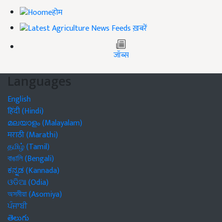
होम
ख़बरें
जॉब्स
Languages
English
हिंदी (Hindi)
മലയാളം (Malayalam)
मराठी (Marathi)
தமிழ் (Tamil)
বাঙালি (Bengali)
ಕನ್ನಡ (Kannada)
ଓଡିଆ (Odia)
অসমীয়া (Asomiya)
ਪੰਜਾਬੀ
తెలుగు