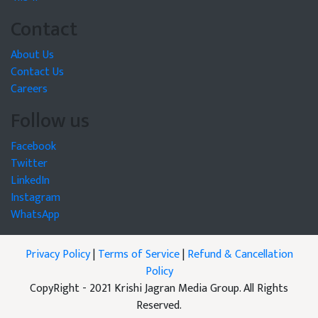
Contact
About Us
Contact Us
Careers
Follow us
Facebook
Twitter
LinkedIn
Instagram
WhatsApp
Privacy Policy
|
Terms of Service
|
Refund & Cancellation
Policy
CopyRight - 2021 Krishi Jagran Media Group. All Rights
Reserved.