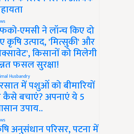
हायता
ws
फको-एमसी ने लॉन्च किए दो
ए कृषि उत्पाद, 'मित्सुकी' और
नेक्सावेट', किसानों को मिलेगी
न्नत फसल सुरक्षा!
imal Husbandry
रसात में पशुओं को बीमारियों
े कैसे बचाएं? अपनाएं ये 5
सान उपाय..
ws
ृषि अनुसंधान परिसर, पटना में