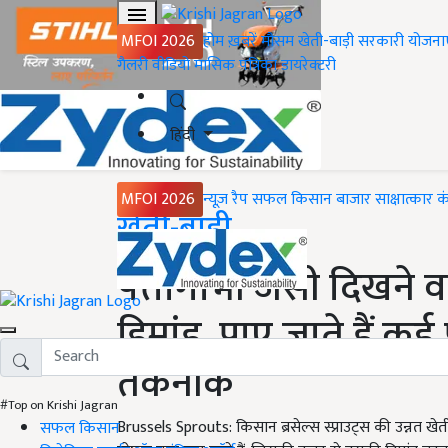
MFOI 2026
होम
ख़बरें
मौसम
खेती-बाड़ी
सरकारी योजना
गैलरी
वीडियो
मासिक पत्रिका
डायरेक्टरी
हिंदी
MFOI 2026
न्यूज़ रैप
सफल किसान
बाजार
साक्षात्कार
क
Home
खेती-बाड़ी
पत्तागोभी जैसी दिखने 
डिमांड, पाए जाते हैं कई
तकनीक
#Top on Krishi Jagran
Brussels Sprouts: किसान ब्रसेल्स स्प्राउट्स की उन्नत खेत
सफल किसान