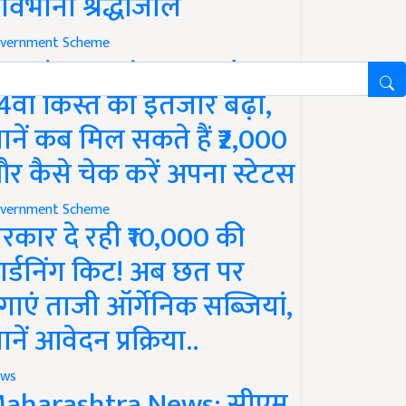
ावभीनी श्रद्धांजलि
vernment Scheme
M Kisan Yojana Update:
4वीं किस्त का इंतजार बढ़ा,
ानें कब मिल सकते हैं ₹2,000
र कैसे चेक करें अपना स्टेटस
vernment Scheme
रकार दे रही ₹10,000 की
ार्डनिंग किट! अब छत पर
गाएं ताजी ऑर्गेनिक सब्जियां,
ानें आवेदन प्रक्रिया..
ws
aharashtra News: सीएम