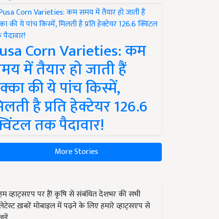
usa Corn Varieties: कम
मय में तैयार हो जाती हैं
क्का की ये पांच किस्में,
िलती है प्रति हेक्टेयर 126.6
्विंटल तक पैदावार!
More Stories
हम व्हाट्सएप पर हैं! कृषि से संबंधित देशभर की सभी
लेटेस्ट ख़बरें मोबाइल में पढ़ने के लिए हमारे व्हाट्सएप से
जुड़ें.