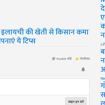
द
ए
क
इलायची की खेती से किसान कमा
न
पनाएं ये टिप्स
Li
ब
न
आ
Ne
ग
स
ल