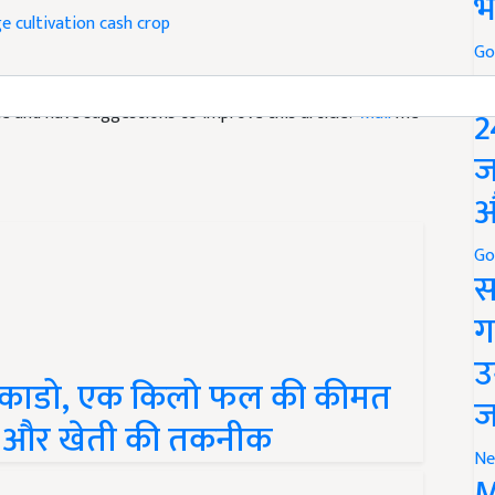
भ
Go
P
icle and have suggestions to improve this article?
Mail
me
2
ज
औ
Go
स
ग
वोकाडो, एक किलो फल की कीमत
उ
्में और खेती की तकनीक
ज
Ne
M