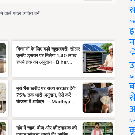
स
Ne
इ
न
'
उ
An
ब
स
आ
Ne
क