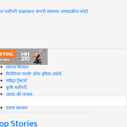
ार
मशीनरी
साक्षात्कार
कंपनी समाचार
सम्पादकीय
फोटो
op on Krishi Jagran
सफल किसान
मिलेनियर फार्मर ऑफ इंडिया अवॉर्ड
महिंद्रा ट्रैक्टर्स
कृषि मशीनरी
जायद की फसल
बिज़नेस आइडियाज
पीएम किसान
op Stories