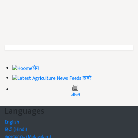
होम
ख़बरें
जॉब्स
Languages
English
हिंदी (Hindi)
മലയാളം (Malayalam)