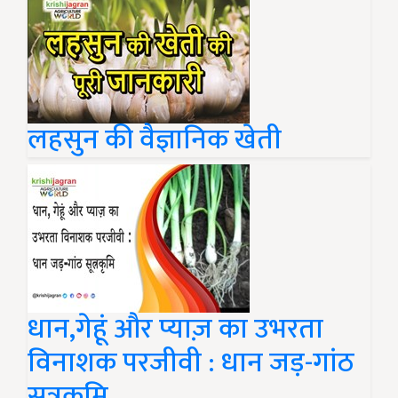
लहसुन की वैज्ञानिक खेती
धान,गेहूं और प्याज़ का उभरता
विनाशक परजीवी : धान जड़-गांठ
सूत्रकृमि