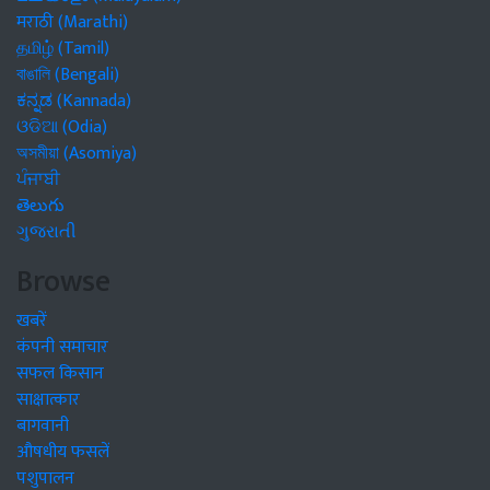
मराठी (Marathi)
தமிழ் (Tamil)
বাঙালি (Bengali)
ಕನ್ನಡ (Kannada)
ଓଡିଆ (Odia)
অসমীয়া (Asomiya)
ਪੰਜਾਬੀ
తెలుగు
ગુજરાતી
Browse
खबरें
कंपनी समाचार
सफल किसान
साक्षात्कार
बागवानी
औषधीय फसलें
पशुपालन