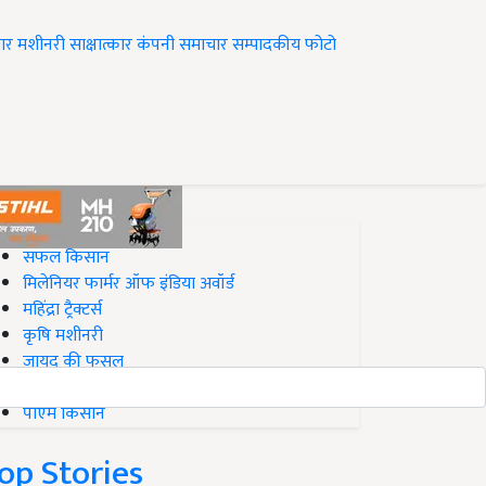
ार
मशीनरी
साक्षात्कार
कंपनी समाचार
सम्पादकीय
फोटो
op on Krishi Jagran
सफल किसान
मिलेनियर फार्मर ऑफ इंडिया अवॉर्ड
महिंद्रा ट्रैक्टर्स
कृषि मशीनरी
जायद की फसल
बिज़नेस आइडियाज
पीएम किसान
op Stories