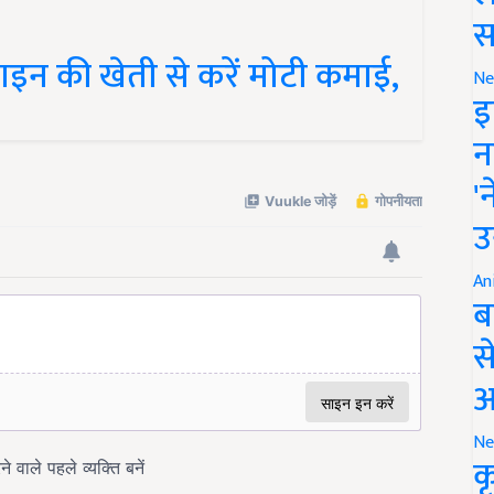
स
इन की खेती से करें मोटी कमाई,
Ne
इ
न
'
उ
An
ब
स
आ
Ne
क