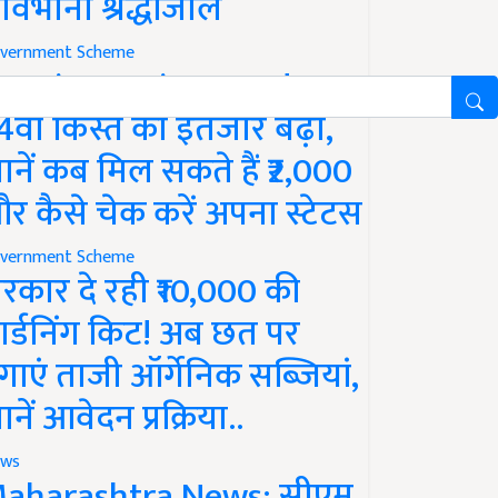
ावभीनी श्रद्धांजलि
vernment Scheme
M Kisan Yojana Update:
4वीं किस्त का इंतजार बढ़ा,
ानें कब मिल सकते हैं ₹2,000
र कैसे चेक करें अपना स्टेटस
vernment Scheme
रकार दे रही ₹10,000 की
ार्डनिंग किट! अब छत पर
गाएं ताजी ऑर्गेनिक सब्जियां,
ानें आवेदन प्रक्रिया..
ws
aharashtra News: सीएम