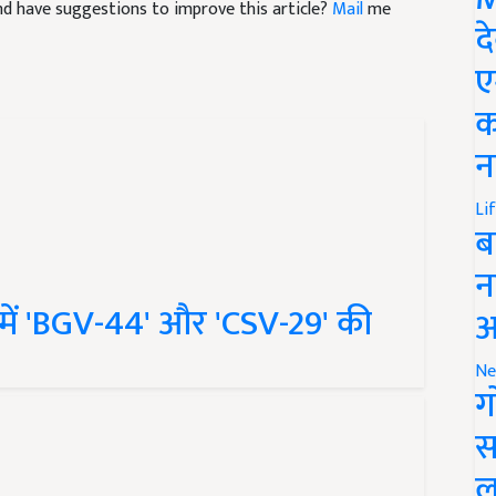
द
ए
क
न
Li
ब
न
्में 'BGV-44' और 'CSV-29' की
आ
Ne
ग
स
ल