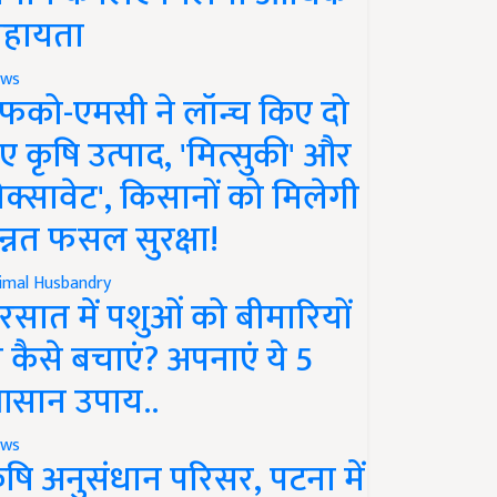
हायता
ws
फको-एमसी ने लॉन्च किए दो
ए कृषि उत्पाद, 'मित्सुकी' और
नेक्सावेट', किसानों को मिलेगी
न्नत फसल सुरक्षा!
imal Husbandry
रसात में पशुओं को बीमारियों
े कैसे बचाएं? अपनाएं ये 5
सान उपाय..
ws
ृषि अनुसंधान परिसर, पटना में