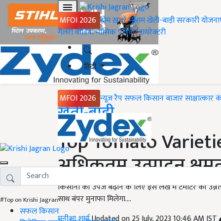
MFOI 2026
होम
ख़बरें
मौसम
खेती-बाड़ी
सरकारी योजना
गैलरी
वीडियो
मासिक पत्रिका
डायरेक्टरी
हिंदी
MFOI 2026
न्यूज़ रैप
सफल किसान
बाजार
साक्षात्कार
क
Home
खेती-बाड़ी
Top Tomato Varieties:
अधिकतम उत्पादन क्षमता 
किसानों की उपज बढ़ाने के लिए इस लेख में टमाटर की उन्न
साथ बंपर मुनाफा मिलेगा....
#Top on Krishi Jagran
सफल किसान
मनीशा शर्मा
Updated on 25 July, 2023 10:46 AM IST