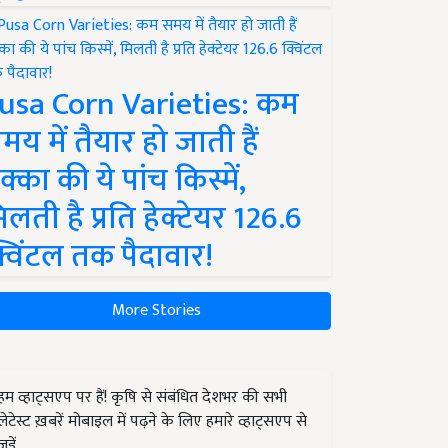
usa Corn Varieties: कम
मय में तैयार हो जाती हैं
क्का की ये पांच किस्में,
िलती है प्रति हेक्टेयर 126.6
्विंटल तक पैदावार!
More Stories
हम व्हाट्सएप पर हैं! कृषि से संबंधित देशभर की सभी
लेटेस्ट ख़बरें मोबाइल में पढ़ने के लिए हमारे व्हाट्सएप से
जुड़ें.