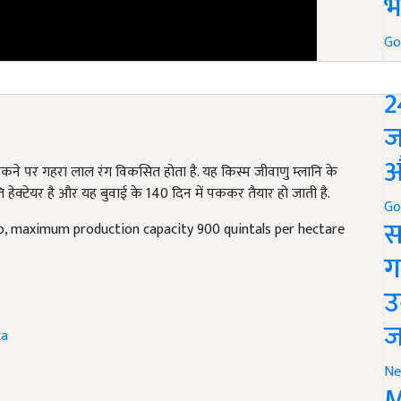
भ
Go
P
2
ज
. पकने पर गहरा लाल रंग विकसित होता है. यह किस्म
जीवाणु म्लानि के
औ
ि हेक्टेयर है और यह बुवाई के
140
दिन में पककर तैयार हो जाती है.
Go
o, maximum production capacity 900 quintals per hectare
स
ग
उ
ka
ज
Ne
 and have suggestions to improve this article?
Mail
me
M