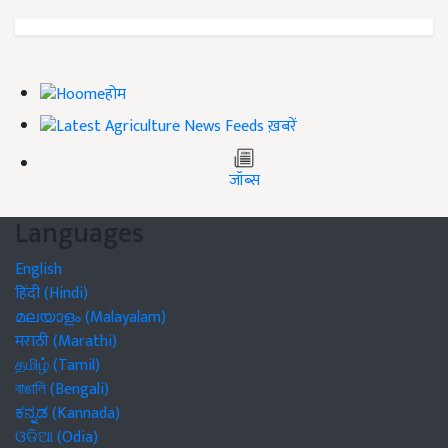
होम
ख़बरें
जॉब्स
Languages
English
हिंदी (Hindi)
മലയാളം (Malayalam)
मराठी (Marathi)
தமிழ் (Tamil)
বাঙালি (Bengali)
ಕನ್ನಡ (Kannada)
ଓଡିଆ (Odia)