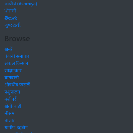
অসমীয়া (Asomiya)
ਪੰਜਾਬੀ
తెలుగు
ગુજરાતી
Browse
खबरें
कंपनी समाचार
सफल किसान
साक्षात्कार
बागवानी
औषधीय फसलें
पशुपालन
मशीनरी
खेती-बाड़ी
मौसम
बाजार
ग्रामीण उद्द्योग