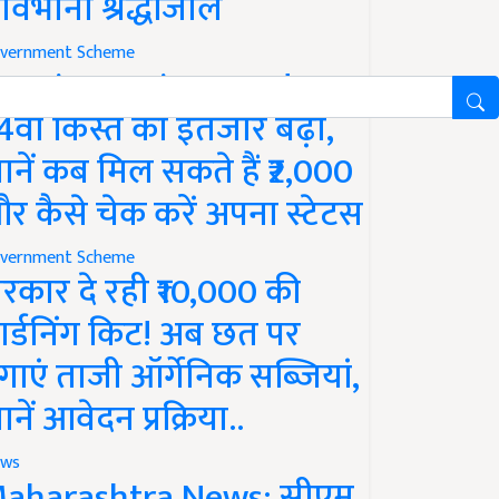
ावभीनी श्रद्धांजलि
vernment Scheme
M Kisan Yojana Update:
4वीं किस्त का इंतजार बढ़ा,
ानें कब मिल सकते हैं ₹2,000
र कैसे चेक करें अपना स्टेटस
vernment Scheme
रकार दे रही ₹10,000 की
ार्डनिंग किट! अब छत पर
गाएं ताजी ऑर्गेनिक सब्जियां,
ानें आवेदन प्रक्रिया..
ws
aharashtra News: सीएम