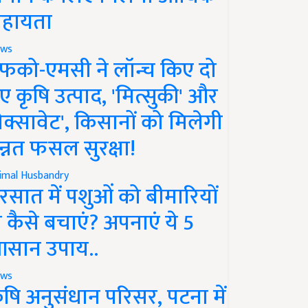
हायता
ws
फको-एमसी ने लॉन्च किए दो
ए कृषि उत्पाद, 'मित्सुकी' और
नेक्सावेट', किसानों को मिलेगी
न्नत फसल सुरक्षा!
imal Husbandry
रसात में पशुओं को बीमारियों
े कैसे बचाएं? अपनाएं ये 5
सान उपाय..
ws
ृषि अनुसंधान परिसर, पटना में