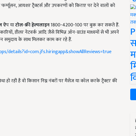
फर्ग्यूसन
,
आयशर ट्रैक्टर्स और उपकरणों को किराए पर देने वालों को
इल ऐ
प या
टोल-फ्री हेल्पलाइन
1800-4200-100
पर बुक कर सकते हैं.
P
िकारियों
,
डीलर नेटवर्क आदि जैसे विभिन्न ऑन-ग्राउंड माध्यमों से भी अपने
स
िसान समुदाय के साथ मिलकर काम कर रहे हैं.
म
apps/details?id=com.jfs.hiringapp&showAllReviews=true
म
क
विधा हो रही है वो किसान निम्न नंबरों पर मैसेज या कॉल करके ट्रैक्टर की