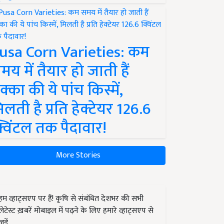
usa Corn Varieties: कम
मय में तैयार हो जाती हैं
क्का की ये पांच किस्में,
िलती है प्रति हेक्टेयर 126.6
्विंटल तक पैदावार!
More Stories
हम व्हाट्सएप पर हैं! कृषि से संबंधित देशभर की सभी
लेटेस्ट ख़बरें मोबाइल में पढ़ने के लिए हमारे व्हाट्सएप से
जुड़ें.