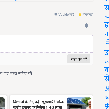
स
Ne
इ
न
'
उ
An
ब
स
आ
Ne
क