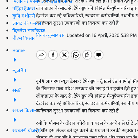
के खिलाफ मध्य प्रदेश सरकार की लड़ाई में सहयोग देते हुए मध्
मिलेनियर फार्मर ऑफ इंडिया अवॉर्ड
लॉकडाउन के बाद से, टैफे ग्रुप की विभिन्न मैन्युफैक्चरिंग इ
महिंद्रा ट्रैक्टर्स
देखरेख कर रहे अधिकारियों, स्वच्छता कर्मचारियों, स्थानीय
कृषि मशीनरी
व्यक्तिगत सुरक्षा उपकरणों का वितरण कर रही हैं.
जायद की फसल
बिज़नेस आइडियाज
विवेक कुमार राय
Updated on 16 April, 2020 5:38 PM
पीएम किसान
Home
न्यूज़ रैप
कृषि जागरण
न्यूज़
डेस्क :
टैफे ग्रुप - ट्रैक्टर्स एंड फार्म इक्
के खिलाफ मध्य प्रदेश सरकार की लड़ाई में सहयोग देते हुए मध्
खबरें
लॉकडाउन के बाद से
,
टैफे ग्रुप की विभिन्न मैन्युफैक्चरिंग 
देखरेख कर रहे अधिकारियों
,
स्वच्छता कर्मचारियों
,
स्थानीय ग
सफल किसान
व्यक्तिगत सुरक्षा उपकरणों का वितरण कर रही हैं.
रबी के मौसम के दौरान कोरोना वायरस के प्रकोप से छोटे औ
सरकारी योजनाएं
है, और इस संकट को दूर करने के प्रयास में उनकी सहायता करने की