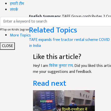
हमारी टीम
संपर्क
English Summary:
TAFE Group contributes 2 Cr
Published on:
16 April 2020, 05:38 PM IST
Related Topics
#Top on Krishi Jagran
More Topics
TAFE expands free tractor rental scheme
COVID 
in India
CLOSE
Like this article?
Hey! I am
विवेक कुमार राय
. Did you liked this ar
me your suggestions and feedback.
Read next