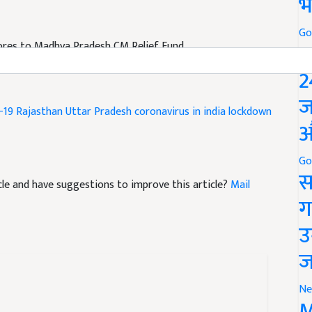
भ
Go
P
ores to Madhya Pradesh CM Relief Fund
2
ज
-19
Rajasthan
Uttar Pradesh
coronavirus in india
lockdown
औ
Go
स
ticle and have suggestions to improve this article?
Mail
ग
उ
ज
Ne
M