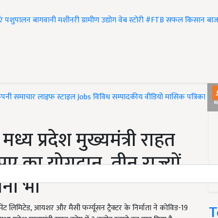
एं
पशुपालन
बागवानी
मशीनरी
ग्रामीण उद्योग
वेब स्टोरी
#FTB
सफल किसान
बाज
ंपनी समाचार
लाइफ स्टाइल
Jobs
विविध
सम्पादकीय
वीडियो
मासिक पत्रिका
#T
मध्य प्रदेश मुख्यमंत्री राहत
ुपए का योगदान, तीन राज्यों
ोजना भी
T
्विपमेंट लिमिटेड, आयशर और मैसी फर्ग्यूसन ट्रैक्टर के निर्माता ने कोविड-19