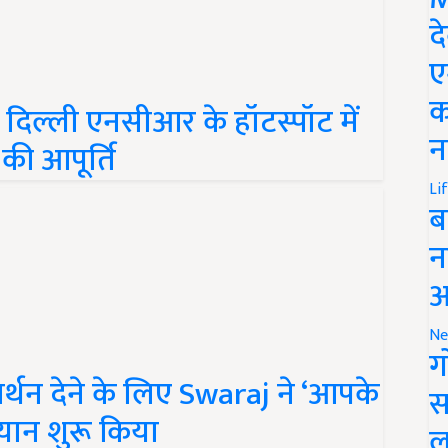
द
ए
क
दिल्ली एनसीआर के हॉटस्पॉट में
न
 की आपूर्ति
Li
ब
न
आ
Ne
ग
्थन देने के लिए Swaraj ने ‘आपके
स
यान शुरू किया
ल