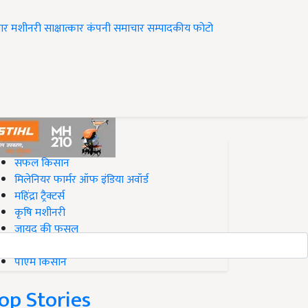
ार
मशीनरी
साक्षात्कार
कंपनी समाचार
सम्पादकीय
फोटो
op on Krishi Jagran
सफल किसान
मिलेनियर फार्मर ऑफ इंडिया अवॉर्ड
महिंद्रा ट्रैक्टर्स
कृषि मशीनरी
जायद की फसल
बिज़नेस आइडियाज
पीएम किसान
op Stories