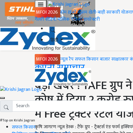
MFOI 2026
होम
ख़बरें
मौसम
खेती-बाड़ी
सरकारी योजना
गैलरी
वीडियो
मासिक पत्रिका
डायरेक्टरी
हिंदी
MFOI 2026
न्यूज़ रैप
सफल किसान
बाजार
साक्षात्कार
क
Home
कंपनी समाचार
बड़ी खबर ! TAFE ग्रुप ने 
कोष में दिया 2 करोड़ र
में Free ट्रैक्टर रेंटल य
#Top on Krishi Jagran
कृषि जागरण न्यूज़ डेस्क : टैफे ग्रुप - ट्रैक्टर्स एंड फार्म इक
सफल किसान