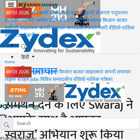
MFOI 2026
होम
ख़बरें
मौसम
खेती-बाड़ी
सरकारी योजनाएं
पशुपालन
बागवानी
मशीनरी
ग्रामीण उद्योग
वेब स्टोरी
#FTB
सफल किसान
बाजार
मशीनरी
साक्षात्कार
कंपनी समाचार
सम्पादकीय
फोटो गैलरी
वीडियो
मासिक
पत्रिका
डायरेक्टरी
हिंदी
Home
कंपनी समाचार
MFOI 2026
न्यूज़ रैप
सफल किसान
बाजार
साक्षात्कार
कंपनी समाचार
लाइफ स्टाइल
Jobs
विविध
सम्पादकीय
वीडियो
मासिक पत्रिका
COVID-19 : किसानों को
समर्थन देने के लिए Swaraj ने
‘आपके साथ है आपका
स्वराज’ अभियान शुरू किया
#Top on Krishi Jagran