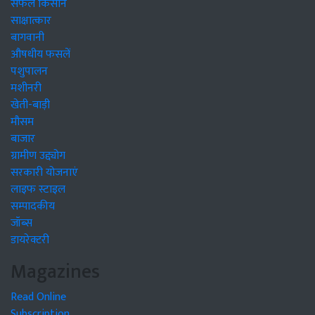
सफल किसान
साक्षात्कार
बागवानी
औषधीय फसलें
पशुपालन
मशीनरी
खेती-बाड़ी
मौसम
बाजार
ग्रामीण उद्द्योग
सरकारी योजनाएं
लाइफ स्टाइल
सम्पादकीय
जॉब्स
डायरेक्टरी
Magazines
Read Online
Subscription