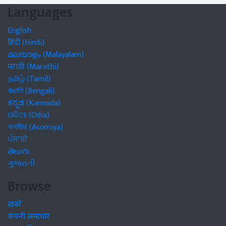
Languages
English
हिंदी (Hindi)
മലയാളം (Malayalam)
मराठी (Marathi)
தமிழ் (Tamil)
বাঙালি (Bengali)
ಕನ್ನಡ (Kannada)
ଓଡିଆ (Odia)
অসমীয়া (Asomiya)
ਪੰਜਾਬੀ
తెలుగు
ગુજરાતી
Browse
खबरें
कंपनी समाचार