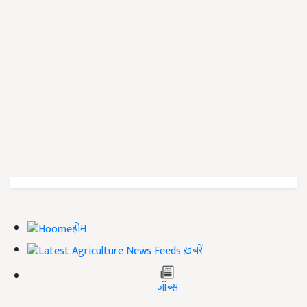
होम
ख़बरें
जॉब्स