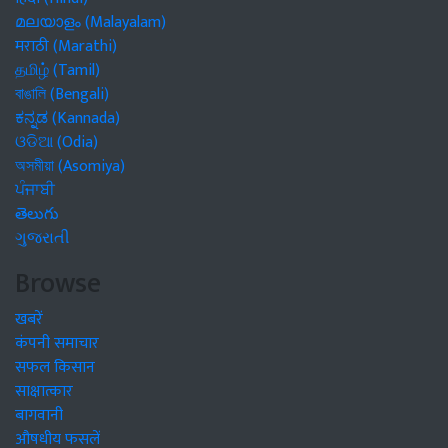
മലയാളം (Malayalam)
मराठी (Marathi)
தமிழ் (Tamil)
বাঙালি (Bengali)
ಕನ್ನಡ (Kannada)
ଓଡିଆ (Odia)
অসমীয়া (Asomiya)
ਪੰਜਾਬੀ
తెలుగు
ગુજરાતી
Browse
खबरें
कंपनी समाचार
सफल किसान
साक्षात्कार
बागवानी
औषधीय फसलें