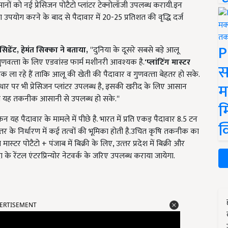
सानों को नई प्रेसिजन पोटैटो प्‍लांटर टेक्‍नोलॉजी उपलब्‍ध करायी.इन
 उपयोग करने के बाद से पैदावार में 20-25 प्रतिशत की वृद्धि दर्ज
P
ेसिडेंट
,
हेमंत सिक्‍का ने बताया
,
''
दुनिया के दूसरे सबसे बड़े आलू
वत्‍ता के लिए एडवांस्‍ड फार्म मशीनरी आवश्‍यक है.
'
प्‍लांटिंग मास्‍टर
स
ला रहे हैं ताकि आलू की खेती की पैदावार व गुणवत्‍ता बेहतर हो सके.
म
ार पर भी प्रेसिजन प्‍लांटर उपलब्‍ध है
,
इसकी खरीद के लिए आसान
ो यह तकनीक आसानी से उपलब्‍ध हो सके.
''
म
िन यह पैदावार के मामले में पीछे है. भारत में प्रति एकड़ पैदावार 8.5 टन
क
तर के निर्धारण में कई तत्‍वों की भूमिका होती है.उचित कृषि तकनीक का
 मास्‍टर पोटैटो
+ पंजाब में बिक्री के लिए,
उत्‍तर प्रदेश में बिक्री और
 के रेंटल एंटरप्रिन्‍योर नेटवर्क के जरिए उपलब्‍ध कराया जायेगा.
ERTISEMENT