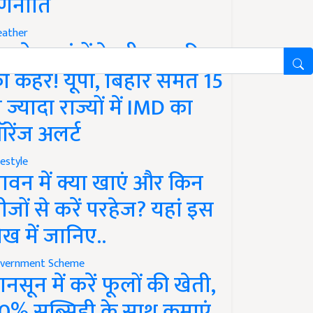
णनीति
ather
गले 12 घंटों के भीतर बारिश
ा कहर! यूपी, बिहार समेत 15
े ज्यादा राज्यों में IMD का
रेंज अलर्ट
festyle
ावन में क्या खाएं और किन
ीजों से करें परहेज? यहां इस
ेख में जानिए..
vernment Scheme
ानसून में करें फूलों की खेती,
0% सब्सिडी के साथ कमाएं