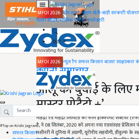
MFOI 2026
होम
ख़बरें
मौसम
खेती-बाड़ी
सरकारी योजना
गैलरी
वीडियो
मासिक पत्रिका
डायरेक्टरी
हिंदी
MFOI 2026
न्यूज़ रैप
सफल किसान
बाजार
साक्षात्कार
क
Home
कंपनी समाचार
आलू की बुवाई के लिए महिं
मास्टर पोटैटो +’
महिंद्रा एंड महिंद्रा लिमिटेड का फार्म इक्विपमेंट सेक्ट
है, ने 08 सितंबर, 2020 को अपना नया एडवांस्डड प्रेसिजन पोटैट
#Top on Krishi Jagran
मशीनरी में दुनिया में अग्रणी, यूरोपीय सहयोगी, डीवुल्फं के 
सफल किसान