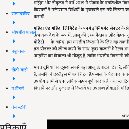
महिंद्रा और डीवुल्‍फ ने वर्ष 2019 में पंजाब के प्रगतिशील कि
किसानों ने परंपरागत विधियों के मुकाबले इस नये सिस्‍टम का
सम्पादकीय
करायी.
महिंद्रा एंड महिंद्रा लिमिटेड के फार्म इक्विपमेंट सेक्‍टर के प्र
औषधीय फसलें
उत्‍पादक देश के रूप में
,
आलू की उच्‍च पैदावार और बेहतर गुण
पोटैटो
+'
के जरिए
,
हम भारतीय किसानों के लिए यह तकनीक 
इस प्रोडक्‍ट को लॉन्‍च करने के साथ,
कुछ बाजारों में रेंटल आध
पशुपालन
फाइनेंस का विकल्‍प भी मौजूद है
,
ताकि भारतीय किसानों क
भारत दुनिया का दूसरा सबसे बड़ा आलू उत्‍पादक देश है,
लेक
खेती-बाड़ी
है
,
जबकि नीदरलैंड्स में यह 17 टन है.फसल के पैदावार के स्‍
उपयोग उनमें से एक अधिक महत्‍वपूर्ण कारक है. नया प्‍लांटिंग
किराये पर और गुजरात में किराये पर उपलब्‍ध होगा.इसे महिंद्रा
मशीनरी
वेब स्टोरी
ADV
पत्रिकाएँ