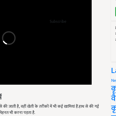
Subscribe
L
Ne
क
ं
व
से की जाती है,
वहीं खेती के तरीकों में भी कई खामियां हैं.हाथ से की गई
क
ेहनत भी करना पड़ता है.