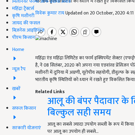
भारतीय कृषि स्थितियों को ध्याान में रखते हुए विकसित किय
मिलेनियर फार्मर ऑफ इंडिया अवॉर्ड
महिंद्रा ट्रैक्टर्स
विवेक कुमार राय
Updated on 20 October, 2020 4:1
कृषि मशीनरी
जायद की फसल
बिज़नेस आइडियाज
पीएम किसान
Home
महिंद्रा एंड महिंद्रा लिमिटेड का फार्म इक्विपमेंट सेक्‍टर (ए
है
,
ने
08
सितंबर
, 2020
को अपना नया एडवांस्‍ड प्रेसिजन पोटै
न्यूज़ रैप
मशीनरी में दुनिया में अग्रणी,
यूरोपीय सहयोगी
,
डीवुल्‍फ के स
भारतीय कृषि स्थितियों को ध्‍यान में रखते हुए विकसित किया
खबरें
Related Links
आलू की बंपर पैदावार के लि
सफल किसान
बिल्कुल सही समय
आलू का सबसे ज्यादा उपयोग सब्जी के रूप में किया
सरकारी योजनाएं
पर आलू का उपयोग ही सबसे…