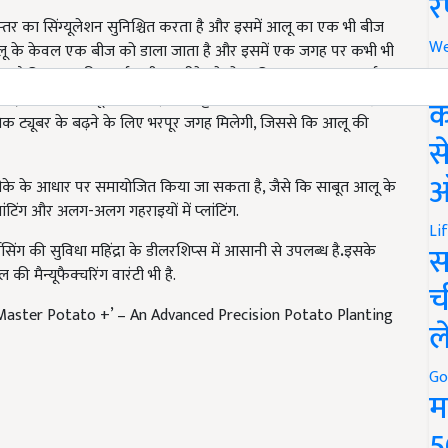
र
्‍च स्‍तर का सिंग्‍यूलेशन सुनिश्चित करता है और इसमें आलू का एक भी बीज
 के केवल एक बीज को डाला जाता है और इसमें एक जगह पर कभी भी
We
करता है कि आलू की बुवाई सटीक तरीके से हो
,
ताकि एक समान गहराई
अ
ई किये गये आलू से बनी मेड़ पर मिट्टी के संघनन का स्‍तर सही हो.इससे
‍येक ट्यूबर के बढ़ने के लिए भरपूर जगह मिलेगी
,
जिससे कि आलू की
क
स
े तरीके के आधार पर समायोजित किया जा सकता है,
जैसे कि साबूत आलू के
ऑ
प्‍लांटिंग और अलग-अलग गहराइयों में प्‍लांटिंग.
िंग की सुविधा महिंद्रा के डीलरशिप्‍स में आसानी से उपलब्‍ध है
.
इसके
Li
स
मैन्‍यूफैक्‍चरिंग वारंटी भी है.
च
Master Potato +’ – An Advanced Precision Potato Planting
ल
Go
म
5