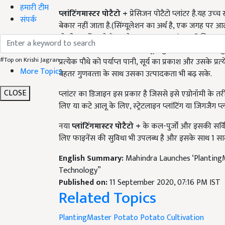
प्‍लांटिंगमास्‍टर पोटैटो
+
प्रेसिजन पोटैटो प्‍लांटर है.यह उच
हमारी टीम
बेकार नहीं जाता है.(सिंग्‍यूलेशन का अर्थ है,
एक जगह पर आलू
संपर्क
दो बीज नहीं पड़ते हैं).इसके अलावा
,
यह प्‍लांटर सुनिश्चित 
और दो बीजों के बीच एकसमान दूरी सुनिश्चित की जा सके.बुवा
प्रत्‍येक पौधे को पर्याप्‍त पानी
,
सूर्य का प्रकाश और उसके प्रत्
#Top on Krishi Jagran
बेहतर गुणवत्‍ता के साथ उसका उत्‍पादकता भी बढ़ सके.
More Topics
प्‍लांटर का डिजाइन इस प्रकार है जिससे इसे एग्रोनॉमी क
CLOSE
लिए या कटे आलू के लिए
,
स्‍ट्रेटलाइन प्‍लांटिंग या जिगजैग 
नया
प्‍लांटिंगमास्‍टर पोटैटो
+
के कल-पुर्जों और इसकी सर्विस
लिए फाइनेंस की सुविधा भी उपलब्‍ध है और इसके साथ 1 साल की 
English Summary:
Mahindra Launches ‘Planting
Technology”
Published on:
11 September 2020, 07:16 PM IST
Related Topics
PlantingMaster Potato
Potato Cultivation