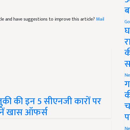
ब
ticle and have suggestions to improve this article?
Mail
Go
घ
र
क
स
Ne
ग
जुकी की इन 5 सीएनजी कारों पर
क
ानें खास ऑफर्स
च
प
Ne