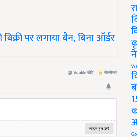
र
व
 बिक्री पर लगाया बैन, बिना ऑर्डर
क
क
न
We
द
ब
1
क
अ
Go