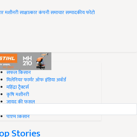
ार
मशीनरी
साक्षात्कार
कंपनी समाचार
सम्पादकीय
फोटो
op on Krishi Jagran
सफल किसान
मिलेनियर फार्मर ऑफ इंडिया अवॉर्ड
महिंद्रा ट्रैक्टर्स
कृषि मशीनरी
जायद की फसल
बिज़नेस आइडियाज
पीएम किसान
op Stories