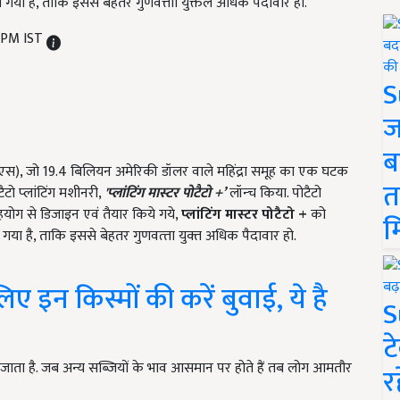
ा गया है, ताकि इससे बेहतर गुणवत्ताो युक्तल अधिक पैदावार हो.
1 PM IST
S
ज
ब
फईएस),
जो 19.4 बिलियन अमेरिकी डॉलर वाले महिंद्रा समूह का एक घटक
त
टो प्‍लांटिंग मशीनरी
,
'
प्‍लांटिंग मास्‍टर पोटैटो
+’
लॉन्‍च किया. पोटैटो
हयोग से डिजाइन एवं तैयार किये गये
,
प्‍लांटिंग मास्‍टर पोटैटो
+
को
म
 गया है,
ताकि इससे बेहतर गुणवत्‍ता युक्‍त अधिक पैदावार हो.
ए इन किस्मों की करें बुवाई, ये है
S
ट
 जाता है. जब अन्य सब्जियों के भाव आसमान पर होते हैं तब लोग आमतौर
र