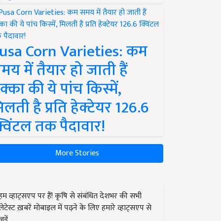
usa Corn Varieties: कम
मय में तैयार हो जाती हैं
क्का की ये पांच किस्में,
िलती है प्रति हेक्टेयर 126.6
्विंटल तक पैदावार!
More Stories
हम व्हाट्सएप पर हैं! कृषि से संबंधित देशभर की सभी
लेटेस्ट ख़बरें मोबाइल में पढ़ने के लिए हमारे व्हाट्सएप से
जुड़ें.