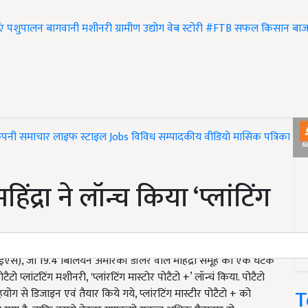
एं
पशुपालन
बागवानी
मशीनरी
ग्रामीण उद्योग
वेब स्टोरी
#FTB
सफल किसान
बाज
ंपनी समाचार
लाइफ स्टाइल
Jobs
विविध
सम्पादकीय
वीडियो
मासिक पत्रिका
#T
द्रा ने लॉन्च किया ‘प्लांटिंग
यर (एफईएस), जो 19.4 बिलियन अमेरिकी डॉलर वाले महिंद्रा समूह का एक घटक
ो प्लांटटिंग मशीनरी, 'प्लांरटिंग मास्टोर पोटैटो +’ लॉन्चं किया. पोटैटो
T
सहयोग से डिजाइन एवं तैयार किये गये, प्लांरटिंग मास्टीर पोटैटो + को