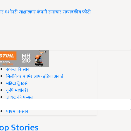
ार
मशीनरी
साक्षात्कार
कंपनी समाचार
सम्पादकीय
फोटो
op on Krishi Jagran
सफल किसान
मिलेनियर फार्मर ऑफ इंडिया अवॉर्ड
महिंद्रा ट्रैक्टर्स
कृषि मशीनरी
जायद की फसल
बिज़नेस आइडियाज
पीएम किसान
op Stories