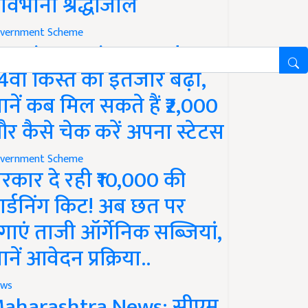
ावभीनी श्रद्धांजलि
vernment Scheme
M Kisan Yojana Update:
4वीं किस्त का इंतजार बढ़ा,
ानें कब मिल सकते हैं ₹2,000
र कैसे चेक करें अपना स्टेटस
vernment Scheme
रकार दे रही ₹10,000 की
ार्डनिंग किट! अब छत पर
गाएं ताजी ऑर्गेनिक सब्जियां,
ानें आवेदन प्रक्रिया..
ws
aharashtra News: सीएम