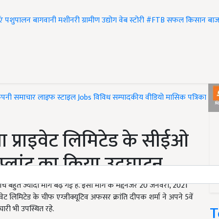
एं
पशुपालन
बागवानी
मशीनरी
ग्रामीण उद्योग
वेब स्टोरी
#FTB
सफल किसान
बाज
ंपनी समाचार
लाइफ स्टाइल
Jobs
विविध
सम्पादकीय
वीडियो
मासिक पत्रिका
#T
ा प्राइवेट लिमिटेड के सीईओ
ें प्लांट का किया उद्घाटन
 बीच बहुत ज्यादा मांग बढ़ गई है. इसी मांग के मद्देनजर 20 जनवरी, 2021
वेट लिमिटेड के चीफ एग्जीक्यूटिव अफसर क्रांति दीपक शर्मा ने अपने 5वें
T
ारी भी उपस्थित रहे.