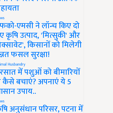
हायता
ws
फको-एमसी ने लॉन्च किए दो
ए कृषि उत्पाद, 'मित्सुकी' और
नेक्सावेट', किसानों को मिलेगी
न्नत फसल सुरक्षा!
imal Husbandry
रसात में पशुओं को बीमारियों
े कैसे बचाएं? अपनाएं ये 5
सान उपाय..
ws
ृषि अनुसंधान परिसर, पटना में