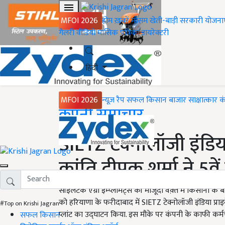
MFOI 2026
होम
ख़बरें
मौसम
खेती-बाड़ी
सरकारी योजना
गैलरी
वीडियो
मासिक पत्रिका
डायरेक्टरी
हिंदी
MFOI 2026
न्यूज़ रैप
सफल किसान
बाजार
साक्षात्कार
क
Home
कंपनी समाचार
SIETZ टेक्नोलॉजी इंडिय
क्रांति दीपक शर्मा ने 5व
सॉइलटेक एग्री इम्प्लीमेंट्स की मौजूदा वक़्त में किसानों के
को हरियाणा के फरीदाबाद में SIETZ टेक्नोलॉजी इंडिया प्राइ
#Top on Krishi Jagran
प्लांट का उद्घाटन किया. इस मौके पर कंपनी के काफी कर्मच
सफल किसान