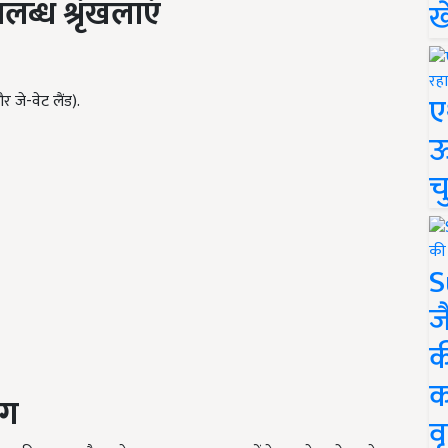
्ध श्रृंखलाएं
ख
ए
 जे-वेट लैंड).
ऊ
च
S
ज
क
क
ंग
वृ