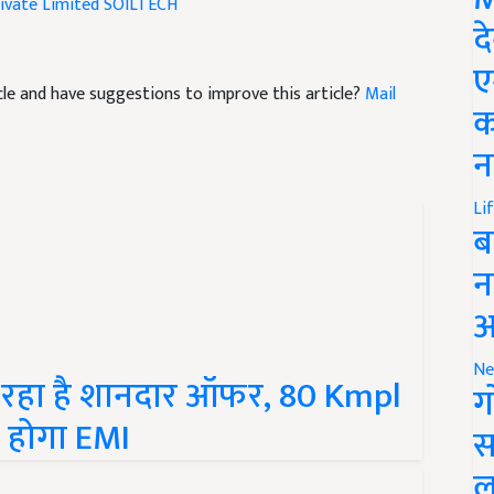
द
ticle and have suggestions to improve this article?
Mail
ए
क
न
Li
ब
न
आ
रहा है शानदार ऑफर, 80 Kmpl
Ne
ग
ा होगा EMI
स
ल