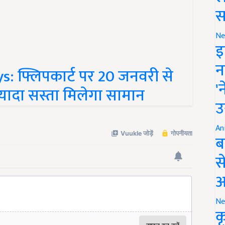
स
Ne
इ
s: फ्लिपकार्ट पर 20 जनवरी से
न
्यादा सस्ता मिलेगा सामान
'
उ
An
ब
स
आ
Ne
क