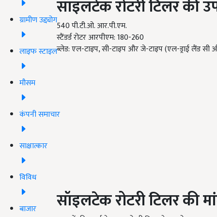
सॉइलटेक रोटरी टिलर की उपलब
ग्रामीण उद्द्योग
540 पी.टी.ओ. आर.पी.एम.
स्टैंडर्ड रोटर आरपीएम: 180-260
ब्लेड: एल-टाइप, सी-टाइप और जे-टाइप (एल-ड्राई लैंड सी और
लाइफ स्टाइल
मौसम
कंपनी समाचार
साक्षात्कार
विविध
सॉइलटेक रोटरी टिलर की मा
बाजार