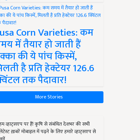
usa Corn Varieties: कम
मय में तैयार हो जाती हैं
क्का की ये पांच किस्में,
िलती है प्रति हेक्टेयर 126.6
्विंटल तक पैदावार!
More Stories
हम व्हाट्सएप पर हैं! कृषि से संबंधित देशभर की सभी
लेटेस्ट ख़बरें मोबाइल में पढ़ने के लिए हमारे व्हाट्सएप से
जुड़ें.