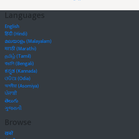
Languages
English
हिंदी (Hindi)
മലയാളം (Malayalam)
मराठी (Marathi)
தமிழ் (Tamil)
বাঙালি (Bengali)
ಕನ್ನಡ (Kannada)
ଓଡିଆ (Odia)
অসমীয়া (Asomiya)
ਪੰਜਾਬੀ
తెలుగు
ગુજરાતી
Browse
खबरें