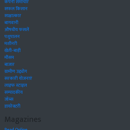
कंपनी समाचार
सफल किसान
साक्षात्कार
बागवानी
औषधीय फसलें
पशुपालन
मशीनरी
खेती-बाड़ी
मौसम
बाजार
ग्रामीण उद्द्योग
सरकारी योजनाएं
लाइफ स्टाइल
सम्पादकीय
जॉब्स
डायरेक्टरी
Magazines
Read Online