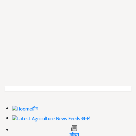
होम
ख़बरें
जॉब्स