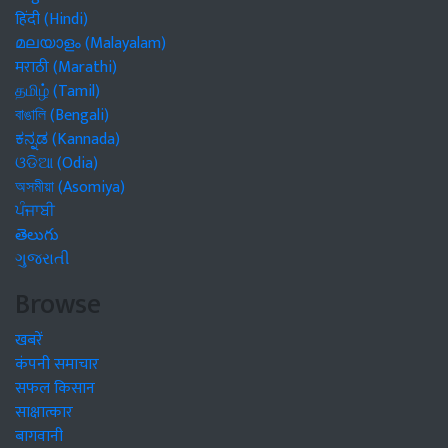
हिंदी (Hindi)
മലയാളം (Malayalam)
मराठी (Marathi)
தமிழ் (Tamil)
বাঙালি (Bengali)
ಕನ್ನಡ (Kannada)
ଓଡିଆ (Odia)
অসমীয়া (Asomiya)
ਪੰਜਾਬੀ
తెలుగు
ગુજરાતી
Browse
खबरें
कंपनी समाचार
सफल किसान
साक्षात्कार
बागवानी