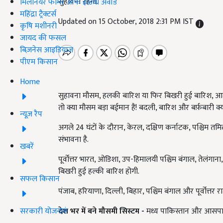
सुहावना रहेगा.
मिलेनियर फार्मर ऑफ इंडिया अवॉर्ड
महिंद्रा ट्रैक्टर्स
Updated on 15 October, 2018 2:31 PM IST
कृषि मशीनरी
जायद की फसल
बिज़नेस आइडियाज
पीएम किसान
Home
सुहावना मौसम, हलकी बारिश या फिर बिखरी हुई बारिश, आज
तो क्या मौसम बड़ा बईमान है! बदली, बारिश और बर्फ़बारी क्य
न्यूज़ रैप
अगले 24 घंटों के दौरान, केरल, दक्षिण कर्नाटक, पश्चिम तमि
संभावना है.
खबरें
पूर्वोत्तर भारत, ओडिशा, उप-हिमालयी पश्चिम बंगाल, तेलंगाना,
बिखरी हुई हल्की बारिश होगी.
सफल किसान
पंजाब, हरियाणा, दिल्ली, बिहार, पश्चिम बंगाल और पूर्वोत्तर रा
सरकारी योजनाएं
देश भर में बने मौसमी सिस्टम
-
मध्य पाकिस्तान और आसपास के 