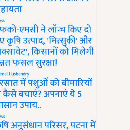
हायता
ws
फको-एमसी ने लॉन्च किए दो
ए कृषि उत्पाद, 'मित्सुकी' और
नेक्सावेट', किसानों को मिलेगी
न्नत फसल सुरक्षा!
imal Husbandry
रसात में पशुओं को बीमारियों
े कैसे बचाएं? अपनाएं ये 5
सान उपाय..
ws
ृषि अनुसंधान परिसर, पटना में