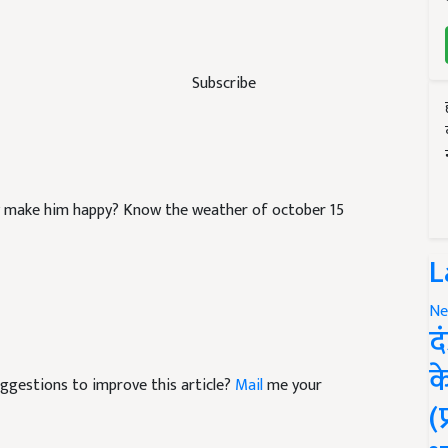
Subscribe
ty make him happy? Know the weather of october 15
L
Ne
द
क
suggestions to improve this article?
Mail
me your
(