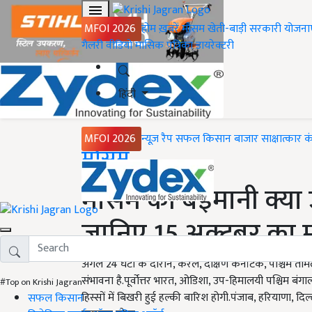
MFOI 2026
होम
ख़बरें
मौसम
खेती-बाड़ी
सरकारी योजना
गैलरी
वीडियो
मासिक पत्रिका
डायरेक्टरी
हिंदी
MFOI 2026
न्यूज़ रैप
सफल किसान
बाजार
साक्षात्कार
क
Home
मौसम
मौसम की बेईमानी क्या उ
जानिए 15 अक्टूबर का
अगले 24 घंटों के दौरान, केरल, दक्षिण कर्नाटक, पश्चिम तमि
संभावना है.पूर्वोत्तर भारत, ओडिशा, उप-हिमालयी पश्चिम बंगा
#Top on Krishi Jagran
हिस्सों में बिखरी हुई हल्की बारिश होगी.पंजाब, हरियाणा, दिल्ल
सफल किसान