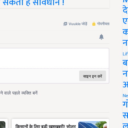
 हो सकती है सावधान !
द
ए
क
न
Li
ब
न
आ
Ne
ग
स
ल