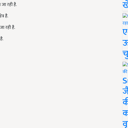
ख
जा रही है.
्र है.
जा रही है.
ए
है.
ऊ
च
S
ज
क
क
वृ