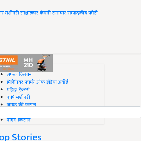
ार
मशीनरी
साक्षात्कार
कंपनी समाचार
सम्पादकीय
फोटो
op on Krishi Jagran
सफल किसान
मिलेनियर फार्मर ऑफ इंडिया अवॉर्ड
महिंद्रा ट्रैक्टर्स
कृषि मशीनरी
जायद की फसल
बिज़नेस आइडियाज
पीएम किसान
op Stories