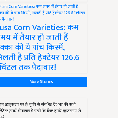
usa Corn Varieties: कम
मय में तैयार हो जाती हैं
क्का की ये पांच किस्में,
िलती है प्रति हेक्टेयर 126.6
्विंटल तक पैदावार!
More Stories
हम व्हाट्सएप पर हैं! कृषि से संबंधित देशभर की सभी
लेटेस्ट ख़बरें मोबाइल में पढ़ने के लिए हमारे व्हाट्सएप से
जुड़ें.