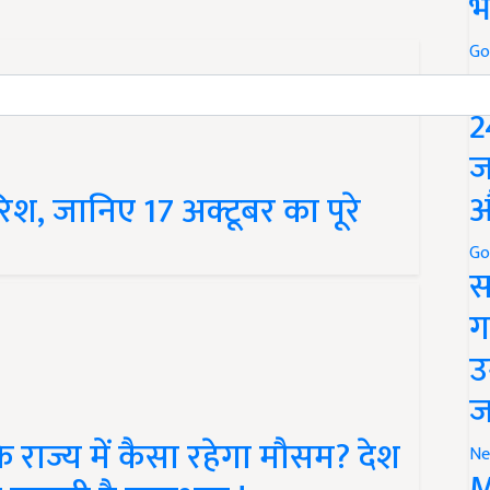
भ
Go
P
2
ज
औ
ारिश, जानिए 17 अक्टूबर का पूरे
Go
स
ग
उ
ज
राज्य में कैसा रहेगा मौसम? देश
Ne
M