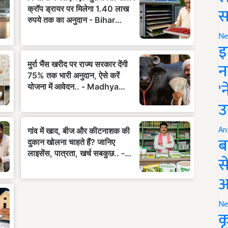
स
Ne
इ
न
'
उ
An
ब
स
आ
Ne
क