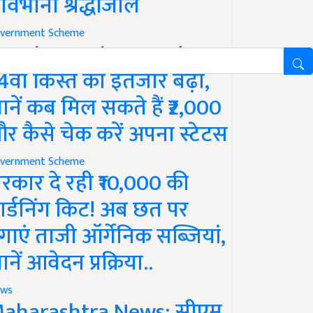
ावभीनी श्रद्धांजलि
vernment Scheme
M Kisan Yojana Update:
4वीं किस्त का इंतजार बढ़ा,
ानें कब मिल सकते हैं ₹2,000
र कैसे चेक करें अपना स्टेटस
vernment Scheme
रकार दे रही ₹10,000 की
ार्डनिंग किट! अब छत पर
गाएं ताजी ऑर्गेनिक सब्जियां,
ानें आवेदन प्रक्रिया..
ws
aharashtra News: सीएम