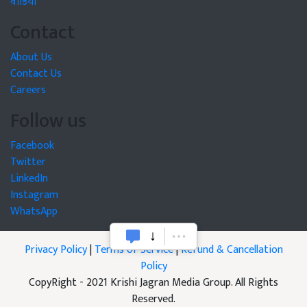
वीडियो
Contact
About Us
Contact Us
Careers
Follow us
Facebook
Twitter
LinkedIn
Instagram
WhatsApp
Privacy Policy
|
Terms of Service
|
Refund & Cancellation
Policy
CopyRight - 2021 Krishi Jagran Media Group. All Rights
Reserved.