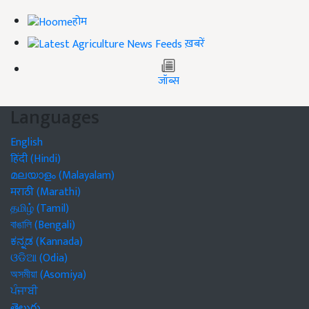
होम
ख़बरें
जॉब्स
Languages
English
हिंदी (Hindi)
മലയാളം (Malayalam)
मराठी (Marathi)
தமிழ் (Tamil)
বাঙালি (Bengali)
ಕನ್ನಡ (Kannada)
ଓଡିଆ (Odia)
অসমীয়া (Asomiya)
ਪੰਜਾਬੀ
తెలుగు