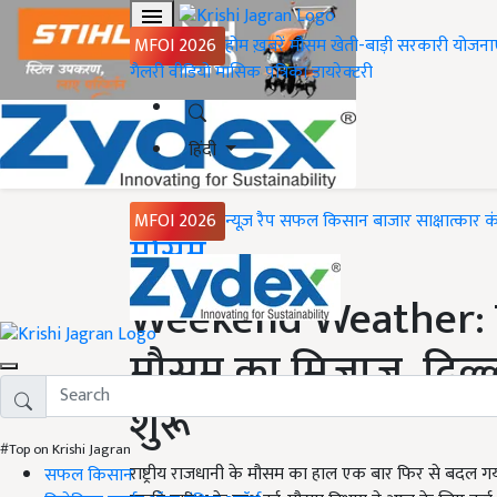
MFOI 2026
होम
ख़बरें
मौसम
खेती-बाड़ी
सरकारी योजना
गैलरी
वीडियो
मासिक पत्रिका
डायरेक्टरी
हिंदी
MFOI 2026
न्यूज़ रैप
सफल किसान
बाजार
साक्षात्कार
क
Home
मौसम
Weekend Weather: ए
मौसम का मिजाज, दिल्ली
शुरू
#Top on Krishi Jagran
राष्ट्रीय राजधानी के मौसम का हाल एक बार फिर से बदल 
सफल किसान