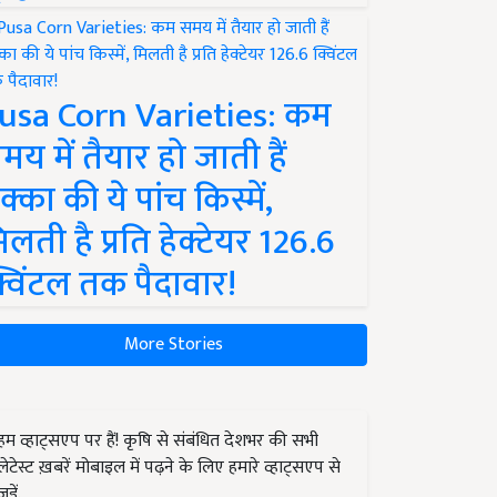
usa Corn Varieties: कम
मय में तैयार हो जाती हैं
क्का की ये पांच किस्में,
िलती है प्रति हेक्टेयर 126.6
्विंटल तक पैदावार!
More Stories
हम व्हाट्सएप पर हैं! कृषि से संबंधित देशभर की सभी
लेटेस्ट ख़बरें मोबाइल में पढ़ने के लिए हमारे व्हाट्सएप से
जुड़ें.