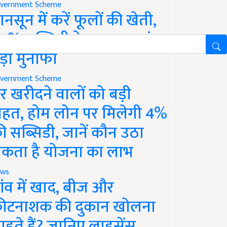
vernment Scheme
ानसून में करें फूलों की खेती,
0% सब्सिडी के साथ कमाएं
ड़ा मुनाफा
vernment Scheme
र खरीदने वालों को बड़ी
ाहत, होम लोन पर मिलेगी 4%
ी सब्सिडी, जानें कौन उठा
कता है योजना का लाभ
ws
ांव में खाद, बीज और
ीटनाशक की दुकान खोलना
ाहते हैं? जानिए लाइसेंस,