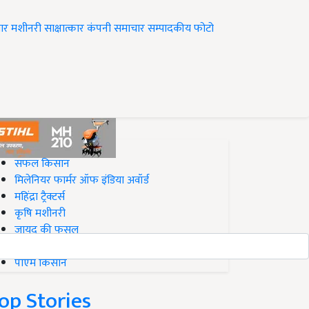
ार
मशीनरी
साक्षात्कार
कंपनी समाचार
सम्पादकीय
फोटो
op on Krishi Jagran
सफल किसान
मिलेनियर फार्मर ऑफ इंडिया अवॉर्ड
महिंद्रा ट्रैक्टर्स
कृषि मशीनरी
जायद की फसल
बिज़नेस आइडियाज
पीएम किसान
op Stories