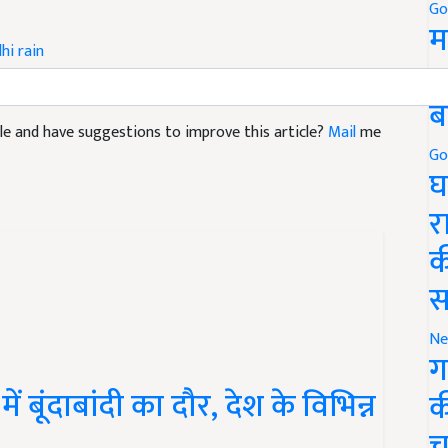
Go
म
lhi rain
5
ब
ticle and have suggestions to improve this article?
Mail
me
Go
घ
र
क
स
Ne
ग
बूंदाबांदी का दौर, देश के विभिन्न
क
च