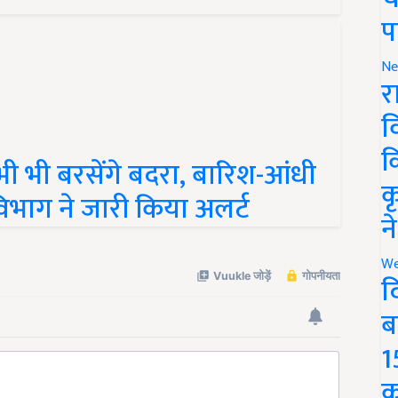
प
Ne
र
व
क
अभी भी बरसेंगे बदरा, बारिश-आंधी
क
विभाग ने जारी किया अलर्ट
न
We
द
ब
1
क