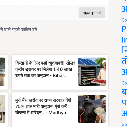
अ
Go
P
I
न
त
अ
Go
ब
प
अ
Go