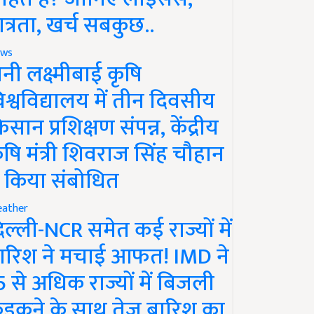
ात्रता, खर्च सबकुछ..
ws
ानी लक्ष्मीबाई कृषि
िश्वविद्यालय में तीन दिवसीय
िसान प्रशिक्षण संपन्न, केंद्रीय
ृषि मंत्री शिवराज सिंह चौहान
े किया संबोधित
ather
िल्ली-NCR समेत कई राज्यों में
ारिश ने मचाई आफत! IMD ने
5 से अधिक राज्यों में बिजली
ड़कने के साथ तेज बारिश का