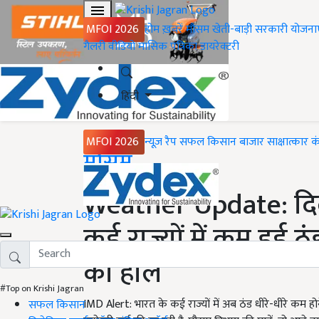
MFOI 2026
होम
ख़बरें
मौसम
खेती-बाड़ी
सरकारी योजना
गैलरी
वीडियो
मासिक पत्रिका
डायरेक्टरी
हिंदी
MFOI 2026
न्यूज़ रैप
सफल किसान
बाजार
साक्षात्कार
क
Home
मौसम
Weather Update: दिल्
कई राज्यों में कम हुई 
का हाल
#Top on Krishi Jagran
IMD Alert: भारत के कई राज्यों में अब ठंड धीरे-धीरे कम हो
सफल किसान