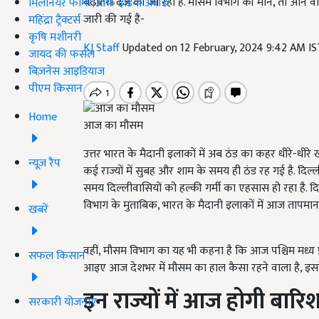
बढ़ोतरी दर्ज की जा रही है. मौसम विभाग की मानें, तो आने वाल
मिलेनियर फार्मर ऑफ इंडिया अवॉर्ड
जारी की गई है-
महिंद्रा ट्रैक्टर्स
कृषि मशीनरी
KJ Staff
Updated on 12 February, 2024 9:42 AM I
जायद की फसल
बिज़नेस आइडियाज
पीएम किसान
Home
आज का मौसम
उत्तर भारत के मैदानी इलाकों में अब ठंड का कहर धीरे-धीरे ख
न्यूज़ रैप
कई राज्यों में सुबह और शाम के समय ही ठंड रह गई है. दिल
समय दिल्लीवासियों को हल्की गर्मी का एहसास हो रहा है. दि
विभाग के मुताबिक, भारत के मैदानी इलाकों में आज तापमा
खबरें
वहीं, मौसम विभाग का यह भी कहना है कि आज पश्चिम मध्य प्रद
सफल किसान
आइए आज देशभर में मौसम का हाल कैसा रहने वाला है, इसके बा
इन राज्यों में आज होगी बारि
सरकारी योजनाएं