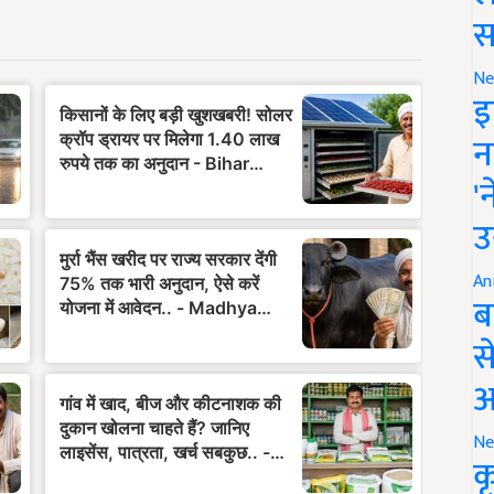
स
Ne
इ
न
'
उ
An
ब
स
आ
Ne
क