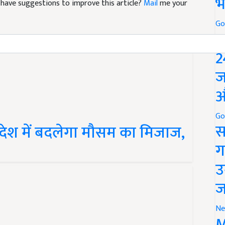
भ
Go
P
2
ज
औ
रदेश में बदलेगा मौसम का मिजाज,
Go
स
ग
उ
ज
Ne
M