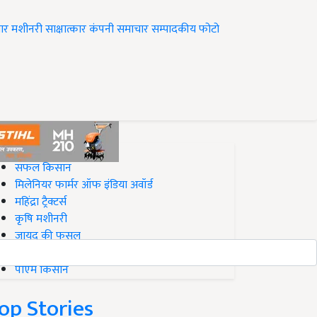
ार
मशीनरी
साक्षात्कार
कंपनी समाचार
सम्पादकीय
फोटो
op on Krishi Jagran
सफल किसान
मिलेनियर फार्मर ऑफ इंडिया अवॉर्ड
महिंद्रा ट्रैक्टर्स
कृषि मशीनरी
जायद की फसल
बिज़नेस आइडियाज
पीएम किसान
op Stories