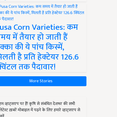
usa Corn Varieties: कम
मय में तैयार हो जाती हैं
क्का की ये पांच किस्में,
िलती है प्रति हेक्टेयर 126.6
्विंटल तक पैदावार!
More Stories
हम व्हाट्सएप पर हैं! कृषि से संबंधित देशभर की सभी
लेटेस्ट ख़बरें मोबाइल में पढ़ने के लिए हमारे व्हाट्सएप से
जुड़ें.