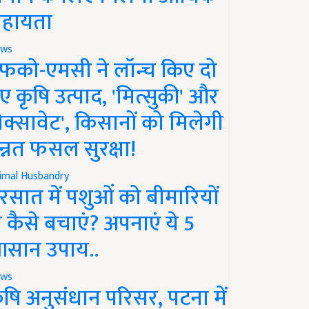
हायता
ws
फको-एमसी ने लॉन्च किए दो
ए कृषि उत्पाद, 'मित्सुकी' और
नेक्सावेट', किसानों को मिलेगी
न्नत फसल सुरक्षा!
imal Husbandry
रसात में पशुओं को बीमारियों
े कैसे बचाएं? अपनाएं ये 5
सान उपाय..
ws
ृषि अनुसंधान परिसर, पटना में