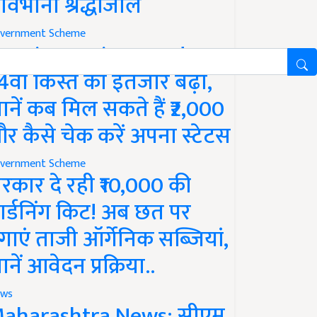
ावभीनी श्रद्धांजलि
vernment Scheme
M Kisan Yojana Update:
4वीं किस्त का इंतजार बढ़ा,
ानें कब मिल सकते हैं ₹2,000
र कैसे चेक करें अपना स्टेटस
vernment Scheme
रकार दे रही ₹10,000 की
ार्डनिंग किट! अब छत पर
गाएं ताजी ऑर्गेनिक सब्जियां,
ानें आवेदन प्रक्रिया..
ws
aharashtra News: सीएम