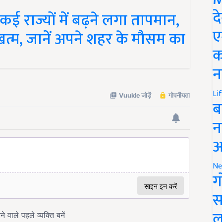
 राज्यों में बढ़ने लगा तापमान,
द
्म, जानें अपने शहर के मौसम का
ए
क
न
Li
ब
न
आ
Ne
ग
स
ल