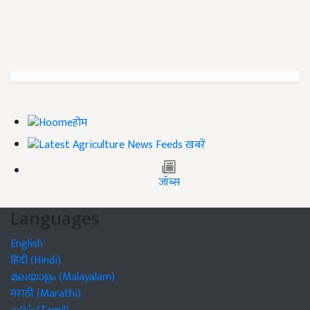
होम
ख़बरें
जॉब्स
Languages
English
हिंदी (Hindi)
മലയാളം (Malayalam)
मराठी (Marathi)