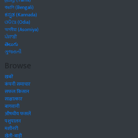
தமிழ் (Tamil)
বাঙালি (Bengali)
ಕನ್ನಡ (Kannada)
ଓଡିଆ (Odia)
অসমীয়া (Asomiya)
ਪੰਜਾਬੀ
తెలుగు
ગુજરાતી
Browse
खबरें
कंपनी समाचार
सफल किसान
साक्षात्कार
बागवानी
औषधीय फसलें
पशुपालन
मशीनरी
खेती-बाड़ी