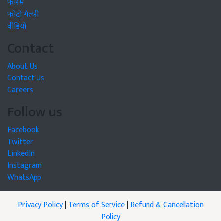
फोरम
फोटो गैलरी
वीडियो
Contact
About Us
Contact Us
Careers
Follow us
Facebook
Twitter
LinkedIn
Instagram
WhatsApp
Privacy Policy
|
Terms of Service
|
Refund & Cancellation
Policy