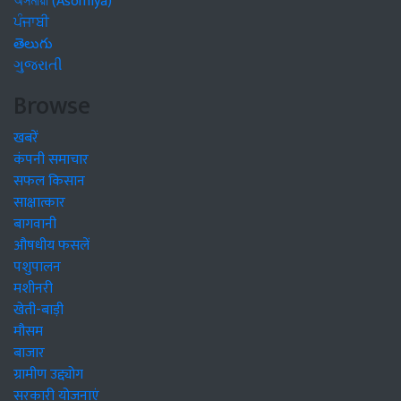
অসমীয়া (Asomiya)
ਪੰਜਾਬੀ
తెలుగు
ગુજરાતી
Browse
खबरें
कंपनी समाचार
सफल किसान
साक्षात्कार
बागवानी
औषधीय फसलें
पशुपालन
मशीनरी
खेती-बाड़ी
मौसम
बाजार
ग्रामीण उद्द्योग
सरकारी योजनाएं