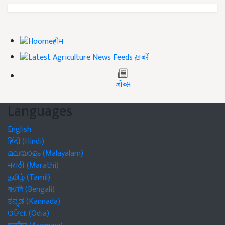
होम
ख़बरें
जॉब्स
Languages
English
हिंदी (Hindi)
മലയാളം (Malayalam)
मराठी (Marathi)
தமிழ் (Tamil)
বাঙালি (Bengali)
ಕನ್ನಡ (Kannada)
ଓଡିଆ (Odia)