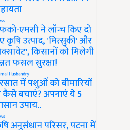
हायता
ws
फको-एमसी ने लॉन्च किए दो
ए कृषि उत्पाद, 'मित्सुकी' और
नेक्सावेट', किसानों को मिलेगी
न्नत फसल सुरक्षा!
imal Husbandry
रसात में पशुओं को बीमारियों
े कैसे बचाएं? अपनाएं ये 5
सान उपाय..
ws
ृषि अनुसंधान परिसर, पटना में