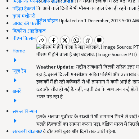
रही बारिश और बर्फबारी ने मैदानी इलाकों में ठंड बढ़ा दी है.
मिलेनियर फार्मर ऑफ इंडिया अवॉर्ड
कि आने वाले दिनों में भी मौसम का हाल ऐसा ही रहने वाला 
महिंद्रा ट्रैक्टर्स
कृषि मशीनरी
बृजेश चौहान
Updated on 1 December, 2023 5:00 A
जायद की फसल
बिज़नेस आइडियाज
पीएम किसान
Home
मौसम में होने वाला है बड़ा बदलाव. (Image Source: PTI)
Weather Update:
राष्ट्रीय राजधानी दिल्ली सहित उत्
न्यूज़ रैप
रहा है. इससे दिल्ली एनसीआर सहित पश्चिमी और उत्तराखंड व
इलाकों में हो रही बर्फबारी से भी तापमान में कमी आई है. 
ठंड और तीव्र हो गई है. वहीं, बढ़ती ठंड के साथ अब कई क्षेत्
खबरें
असर पड़ रहा है.
सफल किसान
इसके अलावा पूर्वोत्तर के राज्यों में भी तापमान गिरने से सर्
चलते दिक्कतों का सामना करना पड़ा. दक्षिण भारत में पिछल
सरकारी योजनाएं
का ये दौर अभी कुछ और दिनों तक जारी रहेगा.