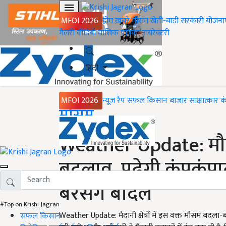
MFOI 2026
होम
ख़बरें
मौसम
खेती-बाड़ी
सरकारी योजना
गैलरी
वीडियो
मासिक पत्रिका
डायरेक्टरी
हिंदी
MFOI 2026
न्यूज़ रैप
सफल किसान
बाजार
साक्षात्कार
क
Home
मौसम
Weather Update: मौसम 
बदलाव, पढ़ेगी कंपकंपात
बरसेंगे बादल
#Top on Krishi Jagran
Weather Update: मैदानी क्षेत्रों में इस वक्त मौसम बदला-बद
सफल किसान