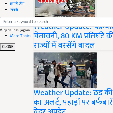
हमारी टीम
संपर्क
Weather Update: चक्रवा
#Top on Krishi Jagran
चेतावनी, 80 KM प्रतिघंटे की
More Topics
राज्यों में बरसेंगे बादल
CLOSE
Weather Update: ठंड की दस
का अलर्ट, पहाड़ों पर बर्फबा
वेदर अपडेट