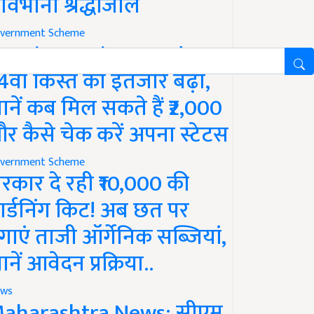
ावभीनी श्रद्धांजलि
vernment Scheme
M Kisan Yojana Update:
4वीं किस्त का इंतजार बढ़ा,
ानें कब मिल सकते हैं ₹2,000
र कैसे चेक करें अपना स्टेटस
vernment Scheme
रकार दे रही ₹10,000 की
ार्डनिंग किट! अब छत पर
गाएं ताजी ऑर्गेनिक सब्जियां,
ानें आवेदन प्रक्रिया..
ws
aharashtra News: सीएम