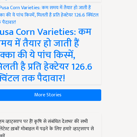
usa Corn Varieties: कम
मय में तैयार हो जाती हैं
क्का की ये पांच किस्में,
िलती है प्रति हेक्टेयर 126.6
्विंटल तक पैदावार!
More Stories
हम व्हाट्सएप पर हैं! कृषि से संबंधित देशभर की सभी
लेटेस्ट ख़बरें मोबाइल में पढ़ने के लिए हमारे व्हाट्सएप से
जुड़ें.