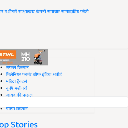
ार
मशीनरी
साक्षात्कार
कंपनी समाचार
सम्पादकीय
फोटो
op on Krishi Jagran
सफल किसान
मिलेनियर फार्मर ऑफ इंडिया अवॉर्ड
महिंद्रा ट्रैक्टर्स
कृषि मशीनरी
जायद की फसल
बिज़नेस आइडियाज
पीएम किसान
op Stories