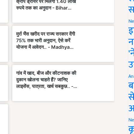
स
Ne
इ
न
'
उ
An
ब
स
आ
Ne
क