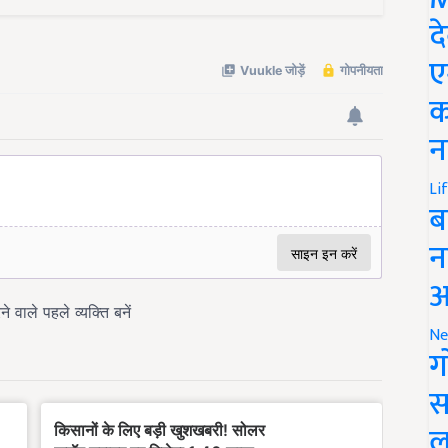
द
ए
क
न
Li
ब
न
आ
Ne
ग
स
ल