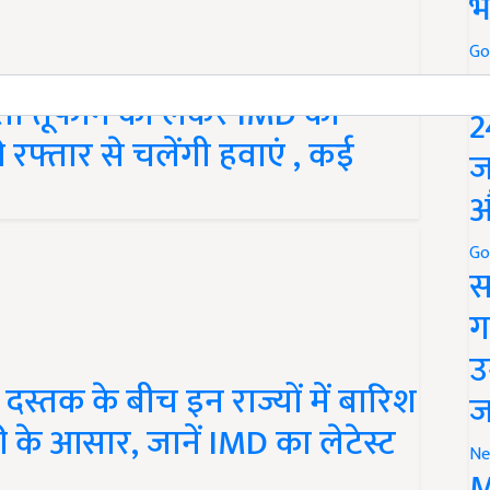
भ
Go
P
ती तूफान को लेकर IMD की
2
 रफ्तार से चलेंगी हवाएं , कई
ज
औ
Go
स
ग
उ
्तक के बीच इन राज्यों में बारिश
ज
री के आसार, जानें IMD का लेटेस्ट
Ne
M