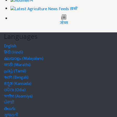
होम
ख़बरें
जॉब्स
Languages
English
हिंदी (Hindi)
മലയാളം (Malayalam)
मराठी (Marathi)
தமிழ் (Tamil)
বাঙালি (Bengali)
ಕನ್ನಡ (Kannada)
ଓଡିଆ (Odia)
অসমীয়া (Asomiya)
ਪੰਜਾਬੀ
తెలుగు
ગુજરાતી