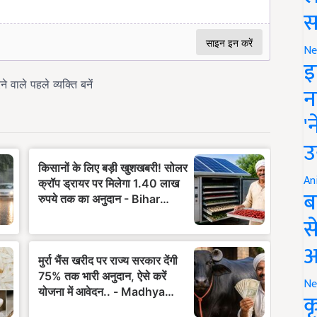
स
Ne
इ
न
'
उ
An
ब
स
आ
Ne
क