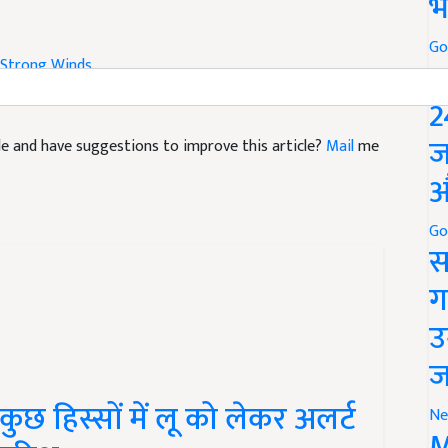
भ
Strong Winds
Go
P
2
icle and have suggestions to improve this article?
Mail
me
ज
औ
Go
स
ग
उ
ज
छ हिस्सों में लू को लेकर अलर्ट
Ne
बारिश
M