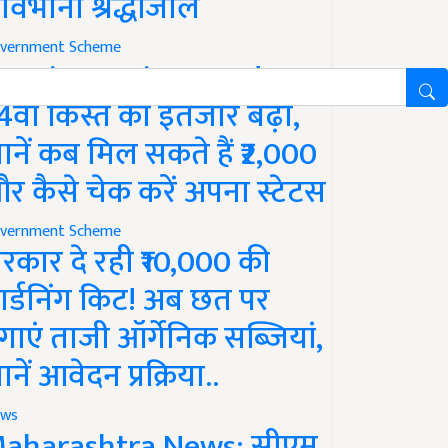
ावभीनी श्रद्धांजलि
vernment Scheme
M Kisan Yojana Update:
4वीं किस्त का इंतजार बढ़ा,
ानें कब मिल सकते हैं ₹2,000
र कैसे चेक करें अपना स्टेटस
vernment Scheme
रकार दे रही ₹10,000 की
ार्डनिंग किट! अब छत पर
गाएं ताजी ऑर्गेनिक सब्जियां,
ानें आवेदन प्रक्रिया..
ws
aharashtra News: सीएम