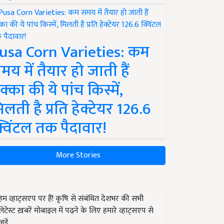
usa Corn Varieties: कम
मय में तैयार हो जाती हैं
क्का की ये पांच किस्में,
िलती है प्रति हेक्टेयर 126.6
्विंटल तक पैदावार!
More Stories
हम व्हाट्सएप पर हैं! कृषि से संबंधित देशभर की सभी
लेटेस्ट ख़बरें मोबाइल में पढ़ने के लिए हमारे व्हाट्सएप से
जुड़ें.