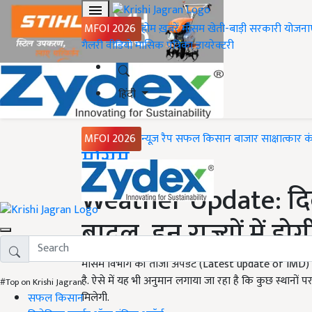
MFOI 2026
होम
ख़बरें
मौसम
खेती-बाड़ी
सरकारी योजना
गैलरी
वीडियो
मासिक पत्रिका
डायरेक्टरी
हिंदी
MFOI 2026
न्यूज़ रैप
सफल किसान
बाजार
साक्षात्कार
क
Home
मौसम
Weather Update: दिल्ली
बादल, इन राज्यों में 
मौसम विभाग की ताजा अपडेट (Latest update of IMD) 
है. ऐसे में यह भी अनुमान लगाया जा रहा है कि कुछ स्थानों
#Top on Krishi Jagran
मिलेगी.
सफल किसान