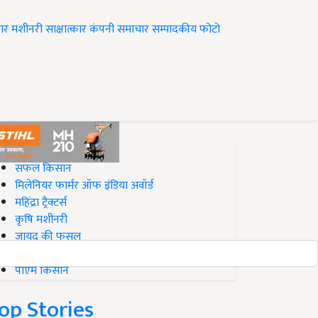
ार
मशीनरी
साक्षात्कार
कंपनी समाचार
सम्पादकीय
फोटो
op on Krishi Jagran
सफल किसान
मिलेनियर फार्मर ऑफ इंडिया अवॉर्ड
महिंद्रा ट्रैक्टर्स
कृषि मशीनरी
जायद की फसल
बिज़नेस आइडियाज
पीएम किसान
op Stories