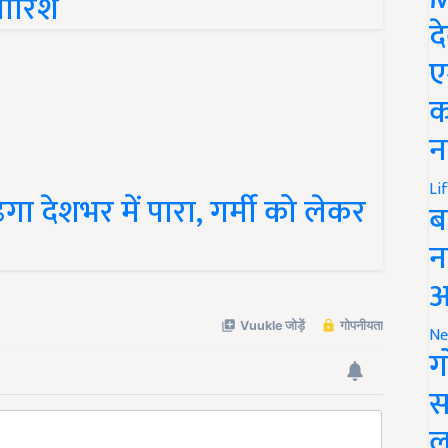
द
ए
क
न
 देशभर में पारा, गर्मी को लेकर
Li
ब
न
आ
Ne
ग
स
ल