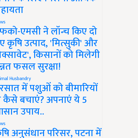
हायता
ws
फको-एमसी ने लॉन्च किए दो
ए कृषि उत्पाद, 'मित्सुकी' और
नेक्सावेट', किसानों को मिलेगी
न्नत फसल सुरक्षा!
imal Husbandry
रसात में पशुओं को बीमारियों
े कैसे बचाएं? अपनाएं ये 5
सान उपाय..
ws
ृषि अनुसंधान परिसर, पटना में