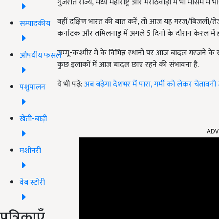
गुजरात राज्य, मध्य महाराष्ट्र और मराठवाड़ा में भी मौसम में
वहीं दक्षिण भारत की बात करें, तो आज यह गरज/बिजली/ते
सम्पादकीय
कर्नाटक और तमिलनाडु में अगले 5 दिनों के दौरान केरल में
जम्मू-कश्मीर में के विभिन्न स्थानों पर आज बादल गरजने क
औषधीय फसलें
कुछ इलाकों में आज बादल छाए रहने की संभावना है.
ये भी पढ़ें:
अब बढ़ेगा देशभर में पारा, गर्मी को लेकर चेतावनी
पशुपालन
खेती-बाड़ी
ADV
मशीनरी
वेब स्टोरी
पत्रिकाएँ