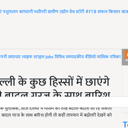
एं
पशुपालन
बागवानी
मशीनरी
ग्रामीण उद्योग
वेब स्टोरी
#FTB
सफल किसान
बाज
ंपनी समाचार
लाइफ स्टाइल
Jobs
विविध
सम्पादकीय
वीडियो
मासिक पत्रिका
#T
 के कुछ हिस्सों में छाएंगे
होगी बादल गरज के साथ बारिश
के मुताबिक, आज देशभर में मौसम का रुख बदला-बदला सा रह सकता
 पर बादल गरज के साथ बारिश होगी तो कहीं तापमान में बढ़ोत्तरी देखने को
T