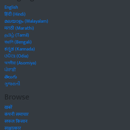
English
हिंदी (Hindi)
മലയാളം (Malayalam)
मराठी (Marathi)
தமிழ் (Tamil)
বাঙালি (Bengali)
ಕನ್ನಡ (Kannada)
ଓଡିଆ (Odia)
অসমীয়া (Asomiya)
ਪੰਜਾਬੀ
తెలుగు
ગુજરાતી
Browse
खबरें
कंपनी समाचार
सफल किसान
साक्षात्कार