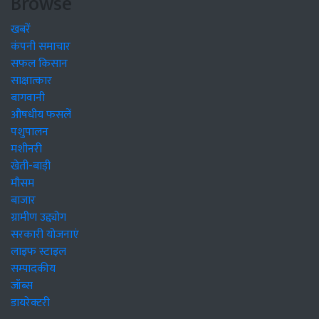
Browse
खबरें
कंपनी समाचार
सफल किसान
साक्षात्कार
बागवानी
औषधीय फसलें
पशुपालन
मशीनरी
खेती-बाड़ी
मौसम
बाजार
ग्रामीण उद्द्योग
सरकारी योजनाएं
लाइफ स्टाइल
सम्पादकीय
जॉब्स
डायरेक्टरी