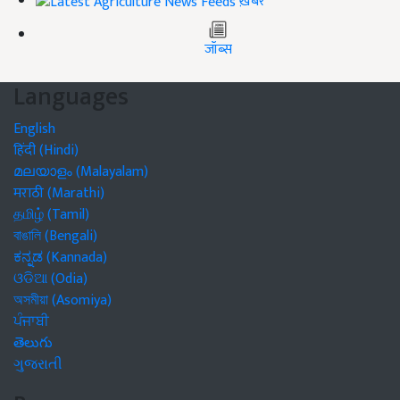
ख़बरें
जॉब्स
Languages
English
हिंदी (Hindi)
മലയാളം (Malayalam)
मराठी (Marathi)
தமிழ் (Tamil)
বাঙালি (Bengali)
ಕನ್ನಡ (Kannada)
ଓଡିଆ (Odia)
অসমীয়া (Asomiya)
ਪੰਜਾਬੀ
తెలుగు
ગુજરાતી