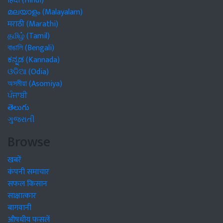
हिंदी (Hindi)
മലയാളം (Malayalam)
मराठी (Marathi)
தமிழ் (Tamil)
বাঙালি (Bengali)
ಕನ್ನಡ (Kannada)
ଓଡିଆ (Odia)
অসমীয়া (Asomiya)
ਪੰਜਾਬੀ
తెలుగు
ગુજરાતી
Browse
खबरें
कंपनी समाचार
सफल किसान
साक्षात्कार
बागवानी
औषधीय फसलें