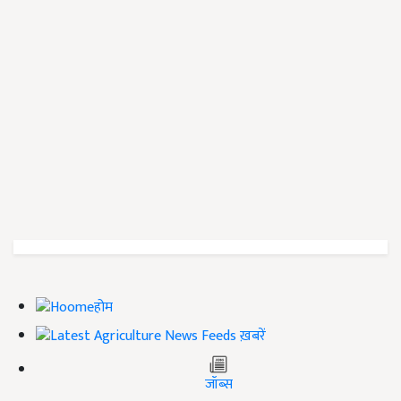
होम
ख़बरें
जॉब्स