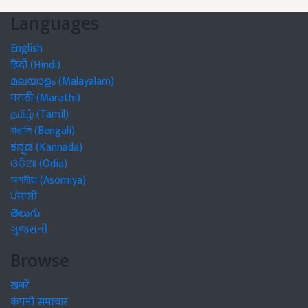
Languages
English
हिंदी (Hindi)
മലയാളം (Malayalam)
मराठी (Marathi)
தமிழ் (Tamil)
বাঙালি (Bengali)
ಕನ್ನಡ (Kannada)
ଓଡିଆ (Odia)
অসমীয়া (Asomiya)
ਪੰਜਾਬੀ
తెలుగు
ગુજરાતી
Browse
खबरें
कंपनी समाचार