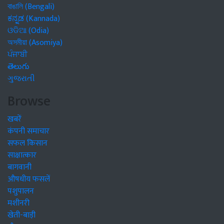
বাঙালি (Bengali)
ಕನ್ನಡ (Kannada)
ଓଡିଆ (Odia)
অসমীয়া (Asomiya)
ਪੰਜਾਬੀ
తెలుగు
ગુજરાતી
Browse
खबरें
कंपनी समाचार
सफल किसान
साक्षात्कार
बागवानी
औषधीय फसलें
पशुपालन
मशीनरी
खेती-बाड़ी