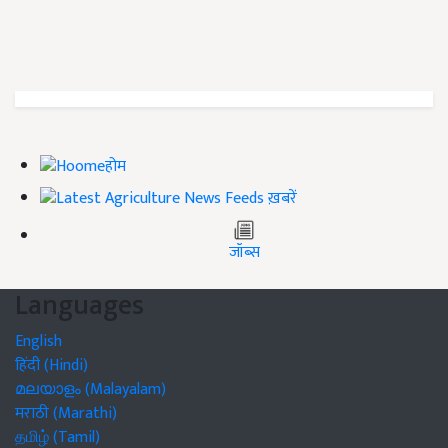
होम
ख़बरें
जॉब्स
Languages
English
हिंदी (Hindi)
മലയാളം (Malayalam)
मराठी (Marathi)
தமிழ் (Tamil)