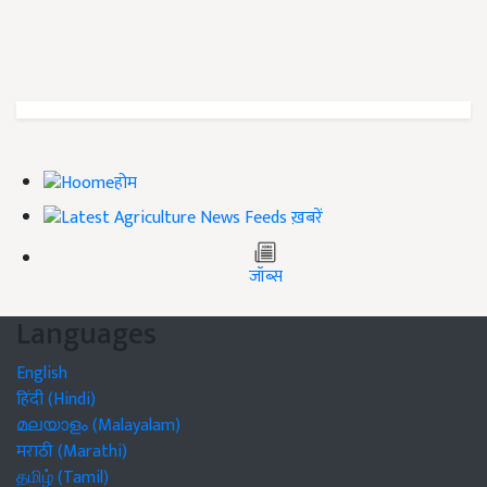
होम
ख़बरें
जॉब्स
Languages
English
हिंदी (Hindi)
മലയാളം (Malayalam)
मराठी (Marathi)
தமிழ் (Tamil)