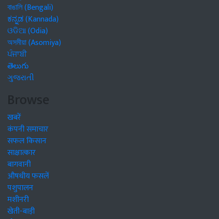
বাঙালি (Bengali)
ಕನ್ನಡ (Kannada)
ଓଡିଆ (Odia)
অসমীয়া (Asomiya)
ਪੰਜਾਬੀ
తెలుగు
ગુજરાતી
Browse
खबरें
कंपनी समाचार
सफल किसान
साक्षात्कार
बागवानी
औषधीय फसलें
पशुपालन
मशीनरी
खेती-बाड़ी