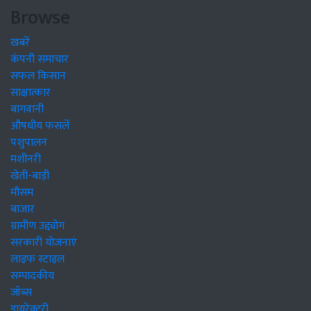
Browse
खबरें
कंपनी समाचार
सफल किसान
साक्षात्कार
बागवानी
औषधीय फसलें
पशुपालन
मशीनरी
खेती-बाड़ी
मौसम
बाजार
ग्रामीण उद्द्योग
सरकारी योजनाएं
लाइफ स्टाइल
सम्पादकीय
जॉब्स
डायरेक्टरी