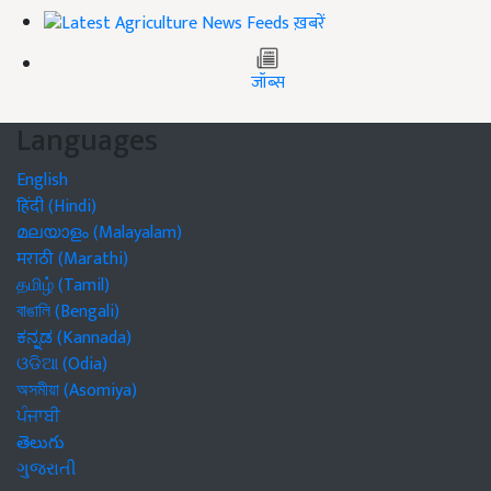
ख़बरें
जॉब्स
Languages
English
हिंदी (Hindi)
മലയാളം (Malayalam)
मराठी (Marathi)
தமிழ் (Tamil)
বাঙালি (Bengali)
ಕನ್ನಡ (Kannada)
ଓଡିଆ (Odia)
অসমীয়া (Asomiya)
ਪੰਜਾਬੀ
తెలుగు
ગુજરાતી