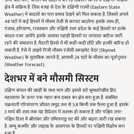
अगर बात करें, बंगाल की खाड़ी में बन रहे डिप्रेशन कि तो वे दक्षिणी-पश्चिंमी
क्षेत्र में सक्रिय है. जिस वजह से देश के दक्षिणी राज्यों (Eastern State
Weather) में बादलों का घना प्रभाव देखने को मिल सकता है. जिससे अगले
48 घंटों में कई हिस्सों में मौसम तेजी से करवट बदलेगा. इसके साथ ही,
पंजाब, हरियाणा, राजस्थान और पश्चिमी उत्तर प्रदेश के कई हिस्सों पर हल्के
बादल नजर आयेंगे. इसके अलावा पहाड़ी हिस्सों पर लगातार बारिश जारी
रहने की संभावना है. मैदानी हिस्से में भी कहीं-कहीं छींटे और हल्की बारिश हो
सकती है. ऐसे में आइये निजी मौसम एजेंसी स्काइमेट वेदर (Skymet
Weather) के मुताबिक जानते हैं, आगामी 24 घंटों के मौसम का पूर्वानुमान
(Weather Forecast).
देशभर में बने मौसमी सिस्टम
दक्षिण बंगाल की खाड़ी के मध्य भाग और इससे सटे भूमध्यरेखीय हिंद
महासागर के ऊपर एक गहरा कम दबाव का क्षेत्र बना हुआ है. संबंधित
चक्रवाती परिसंचरण औसत समुद्र तल से 5.8 किमी तक फैला हुआ है. इसके
3 मार्च की शाम तक यह डिप्रेशन में सशक्त हो सकता है और पश्चिम उत्तर-
पश्चिम दिशा में श्रीलंका और तमिलनाडु तट की ओर बढ़ना जारी रख सकता
है. जम्मू कश्मीर और लद्दाख के आसपास के हिस्सों पर पश्चिमी विक्षोभ बना
हुआ है.