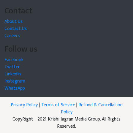
Contact
About Us
Contact Us
Careers
Follow us
Facebook
Twitter
LinkedIn
Instagram
WhatsApp
Privacy Policy
|
Terms of Service
|
Refund & Cancellation
Policy
CopyRight - 2021 Krishi Jagran Media Group. All Rights
Reserved.