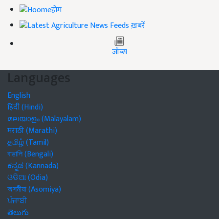
होम
ख़बरें
जॉब्स
Languages
English
हिंदी (Hindi)
മലയാളം (Malayalam)
मराठी (Marathi)
தமிழ் (Tamil)
বাঙালি (Bengali)
ಕನ್ನಡ (Kannada)
ଓଡିଆ (Odia)
অসমীয়া (Asomiya)
ਪੰਜਾਬੀ
తెలుగు