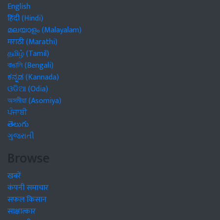
English
हिंदी (Hindi)
മലയാളം (Malayalam)
मराठी (Marathi)
தமிழ் (Tamil)
বাঙালি (Bengali)
ಕನ್ನಡ (Kannada)
ଓଡିଆ (Odia)
অসমীয়া (Asomiya)
ਪੰਜਾਬੀ
తెలుగు
ગુજરાતી
Browse
खबरें
कंपनी समाचार
सफल किसान
साक्षात्कार